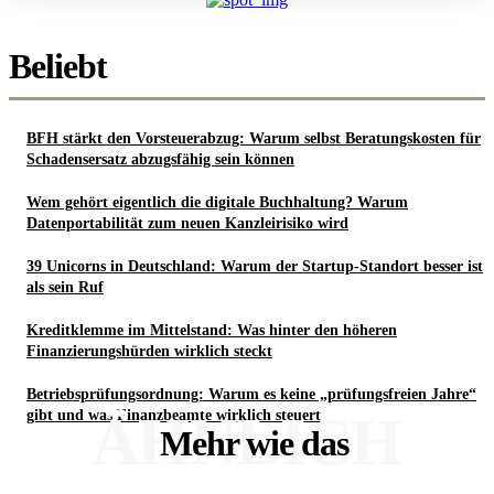
Beliebt
BFH stärkt den Vorsteuerabzug: Warum selbst Beratungskosten für
Schadensersatz abzugsfähig sein können
Wem gehört eigentlich die digitale Buchhaltung? Warum
Datenportabilität zum neuen Kanzleirisiko wird
39 Unicorns in Deutschland: Warum der Startup-Standort besser ist
als sein Ruf
Kreditklemme im Mittelstand: Was hinter den höheren
Finanzierungshürden wirklich steckt
Betriebsprüfungsordnung: Warum es keine „prüfungsfreien Jahre“
ÄHNLICH
gibt und was Finanzbeamte wirklich steuert
Mehr wie das