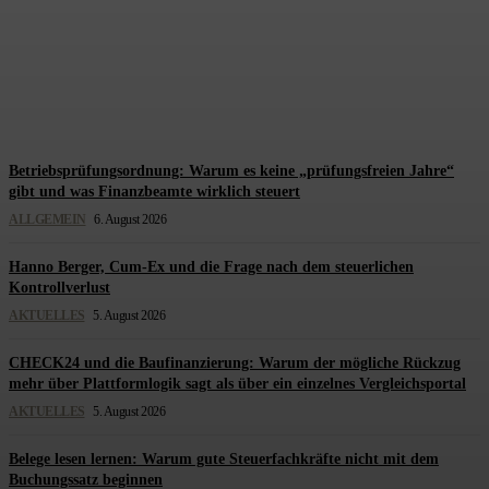
Was hinter den höheren
Finanzierungshürden wirklich
steckt
Redaktion Steuerberatung
-
6. August 2026
Betriebsprüfungsordnung: Warum es keine „prüfungsfreien Jahre“
gibt und was Finanzbeamte wirklich steuert
ALLGEMEIN
6. August 2026
Hanno Berger, Cum-Ex und die Frage nach dem steuerlichen
Kontrollverlust
AKTUELLES
5. August 2026
CHECK24 und die Baufinanzierung: Warum der mögliche Rückzug
mehr über Plattformlogik sagt als über ein einzelnes Vergleichsportal
AKTUELLES
5. August 2026
Belege lesen lernen: Warum gute Steuerfachkräfte nicht mit dem
Buchungssatz beginnen