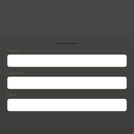
besser ist als sein Ruf
Redaktion Steuerberatung
-
7. August 2026
Vorname
Nachname
Email