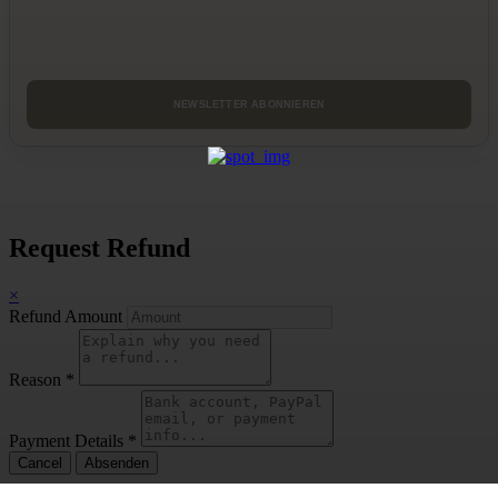
Request Refund
×
Refund Amount
Reason
*
Payment Details
*
Cancel
Absenden