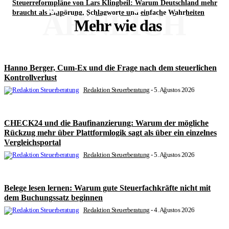
Steuerreformpläne von Lars Klingbeil: Warum Deutschland mehr
ÄHNLICH
braucht als Empörung, Schlagworte und einfache Wahrheiten
Mehr wie das
Hanno Berger, Cum-Ex und die Frage nach dem steuerlichen
Kontrollverlust
Redaktion Steuerberatung
-
5. Ağustos 2026
CHECK24 und die Baufinanzierung: Warum der mögliche
Rückzug mehr über Plattformlogik sagt als über ein einzelnes
Vergleichsportal
Redaktion Steuerberatung
-
5. Ağustos 2026
Belege lesen lernen: Warum gute Steuerfachkräfte nicht mit
dem Buchungssatz beginnen
Redaktion Steuerberatung
-
4. Ağustos 2026