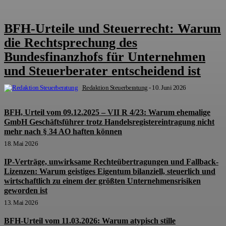
BFH-Urteile und Steuerrecht: Warum
die Rechtsprechung des
Bundesfinanzhofs für Unternehmen
und Steuerberater entscheidend ist
Redaktion Steuerberatung
-
10. Juni 2026
BFH, Urteil vom 09.12.2025 – VII R 4/23: Warum ehemalige
GmbH Geschäftsführer trotz Handelsregistereintragung nicht
mehr nach § 34 AO haften können
18. Mai 2026
IP-Verträge, unwirksame Rechteübertragungen und Fallback-
Lizenzen: Warum geistiges Eigentum bilanziell, steuerlich und
wirtschaftlich zu einem der größten Unternehmensrisiken
geworden ist
13. Mai 2026
BFH-Urteil vom 11.03.2026: Warum atypisch stille