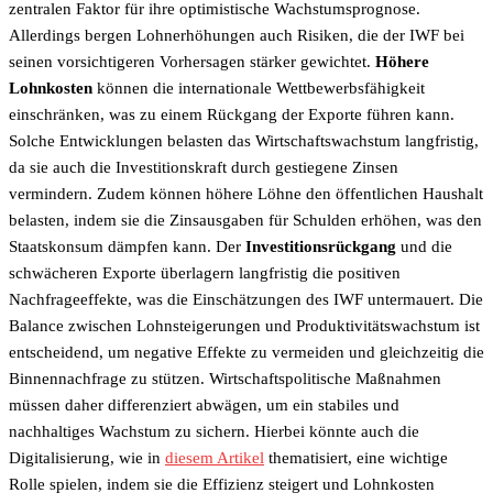
zentralen Faktor für ihre optimistische Wachstumsprognose.
Allerdings bergen Lohnerhöhungen auch Risiken, die der IWF bei
seinen vorsichtigeren Vorhersagen stärker gewichtet.
Höhere
Lohnkosten
können die internationale Wettbewerbsfähigkeit
einschränken, was zu einem Rückgang der Exporte führen kann.
Solche Entwicklungen belasten das Wirtschaftswachstum langfristig,
da sie auch die Investitionskraft durch gestiegene Zinsen
vermindern. Zudem können höhere Löhne den öffentlichen Haushalt
belasten, indem sie die Zinsausgaben für Schulden erhöhen, was den
Staatskonsum dämpfen kann. Der
Investitionsrückgang
und die
schwächeren Exporte überlagern langfristig die positiven
Nachfrageeffekte, was die Einschätzungen des IWF untermauert. Die
Balance zwischen Lohnsteigerungen und Produktivitätswachstum ist
entscheidend, um negative Effekte zu vermeiden und gleichzeitig die
Binnennachfrage zu stützen. Wirtschaftspolitische Maßnahmen
müssen daher differenziert abwägen, um ein stabiles und
nachhaltiges Wachstum zu sichern. Hierbei könnte auch die
Digitalisierung, wie in
diesem Artikel
thematisiert, eine wichtige
Rolle spielen, indem sie die Effizienz steigert und Lohnkosten