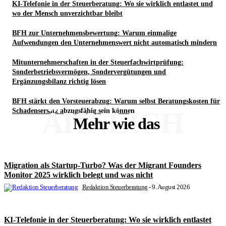
KI-Telefonie in der Steuerberatung: Wo sie wirklich entlastet und
wo der Mensch unverzichtbar bleibt
BFH zur Unternehmensbewertung: Warum einmalige
Aufwendungen den Unternehmenswert nicht automatisch mindern
Mitunternehmerschaften in der Steuerfachwirtprüfung:
Sonderbetriebsvermögen, Sondervergütungen und
Ergänzungsbilanz richtig lösen
BFH stärkt den Vorsteuerabzug: Warum selbst Beratungskosten für
ÄHNLICH
Schadensersatz abzugsfähig sein können
Mehr wie das
Migration als Startup-Turbo? Was der Migrant Founders
Monitor 2025 wirklich belegt und was nicht
Redaktion Steuerberatung
-
9. August 2026
KI-Telefonie in der Steuerberatung: Wo sie wirklich entlastet