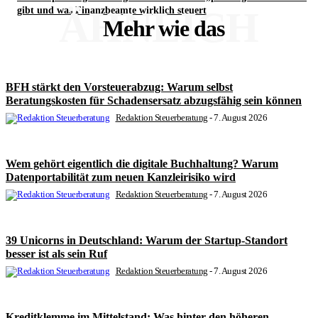
ÄHNLICH
gibt und was Finanzbeamte wirklich steuert
Mehr wie das
BFH stärkt den Vorsteuerabzug: Warum selbst
Beratungskosten für Schadensersatz abzugsfähig sein können
Redaktion Steuerberatung
-
7. August 2026
Wem gehört eigentlich die digitale Buchhaltung? Warum
Datenportabilität zum neuen Kanzleirisiko wird
Redaktion Steuerberatung
-
7. August 2026
39 Unicorns in Deutschland: Warum der Startup-Standort
besser ist als sein Ruf
Redaktion Steuerberatung
-
7. August 2026
Kreditklemme im Mittelstand: Was hinter den höheren