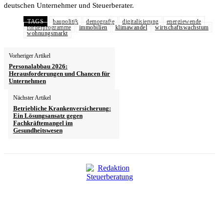
deutschen Unternehmer und Steuerberater.
TAGS
baupolitik
demografie
digitalisierung
energiewende
förderprogramme
immobilien
klimawandel
wirtschaftswachstum
wohnungsmarkt
Vorheriger Artikel
Personalabbau 2026:
Herausforderungen und Chancen für
Unternehmen
Nächster Artikel
Betriebliche Krankenversicherung:
Ein Lösungsansatz gegen
Fachkräftemangel im
Gesundheitswesen