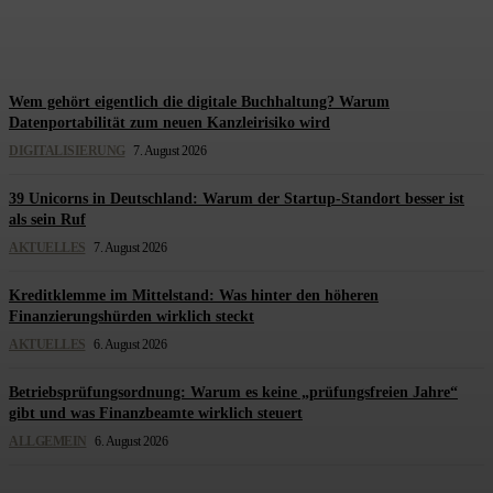
Redaktion Steuerberatung
-
7. August 2026
Wem gehört eigentlich die digitale Buchhaltung? Warum
Datenportabilität zum neuen Kanzleirisiko wird
DIGITALISIERUNG
7. August 2026
39 Unicorns in Deutschland: Warum der Startup-Standort besser ist
als sein Ruf
AKTUELLES
7. August 2026
Kreditklemme im Mittelstand: Was hinter den höheren
Finanzierungshürden wirklich steckt
AKTUELLES
6. August 2026
Betriebsprüfungsordnung: Warum es keine „prüfungsfreien Jahre“
gibt und was Finanzbeamte wirklich steuert
ALLGEMEIN
6. August 2026