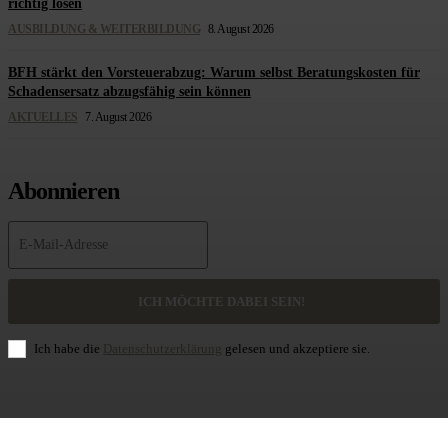
richtig lösen
AUSBILDUNG & WEITERBILDUNG
8. August 2026
BFH stärkt den Vorsteuerabzug: Warum selbst Beratungskosten für
Schadensersatz abzugsfähig sein können
AKTUELLES
7. August 2026
Abonnieren
ICH MÖCHTE DABEI SEIN!
Ich habe die
Datenschutzerklärung
gelesen und akzeptiere sie.