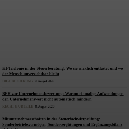
Migration als Startup-Turbo?
Was der Migrant Founders
Monitor 2025 wirklich belegt
und was nicht
Redaktion Steuerberatung
-
9. August 2026
KI-Telefonie in der Steuerberatung: Wo sie wirklich entlastet und wo
der Mensch unverzichtbar bleibt
DIGITALISIERUNG
9. August 2026
BFH zur Unternehmensbewertung: Warum einmalige Aufwendungen
den Unternehmenswert nicht automatisch mindern
RECHT & URTEILE
8. August 2026
Mitunternehmerschaften in der Steuerfachwirtprüfung:
Sonderbetriebsvermögen, Sondervergütungen und Ergänzungsbilanz