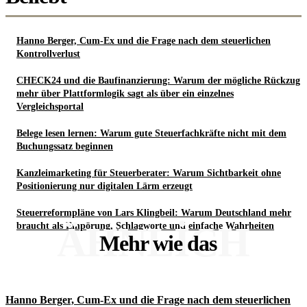
Hanno Berger, Cum-Ex und die Frage nach dem steuerlichen
Kontrollverlust
CHECK24 und die Baufinanzierung: Warum der mögliche Rückzug
mehr über Plattformlogik sagt als über ein einzelnes
Vergleichsportal
Belege lesen lernen: Warum gute Steuerfachkräfte nicht mit dem
Buchungssatz beginnen
Kanzleimarketing für Steuerberater: Warum Sichtbarkeit ohne
Positionierung nur digitalen Lärm erzeugt
Steuerreformpläne von Lars Klingbeil: Warum Deutschland mehr
ÄHNLICH
braucht als Empörung, Schlagworte und einfache Wahrheiten
Mehr wie das
Hanno Berger, Cum-Ex und die Frage nach dem steuerlichen