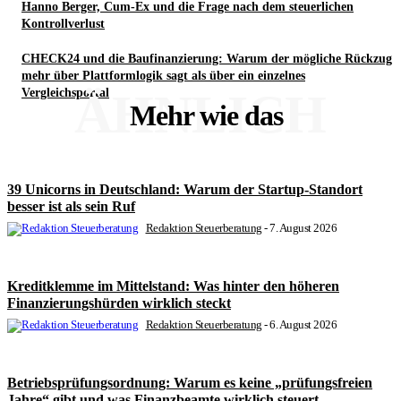
Hanno Berger, Cum-Ex und die Frage nach dem steuerlichen
Kontrollverlust
CHECK24 und die Baufinanzierung: Warum der mögliche Rückzug
mehr über Plattformlogik sagt als über ein einzelnes
ÄHNLICH
Vergleichsportal
Mehr wie das
39 Unicorns in Deutschland: Warum der Startup-Standort
besser ist als sein Ruf
Redaktion Steuerberatung
-
7. August 2026
Kreditklemme im Mittelstand: Was hinter den höheren
Finanzierungshürden wirklich steckt
Redaktion Steuerberatung
-
6. August 2026
Betriebsprüfungsordnung: Warum es keine „prüfungsfreien
Jahre“ gibt und was Finanzbeamte wirklich steuert