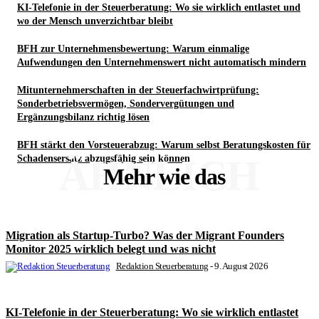
KI-Telefonie in der Steuerberatung: Wo sie wirklich entlastet und
wo der Mensch unverzichtbar bleibt
BFH zur Unternehmensbewertung: Warum einmalige
Aufwendungen den Unternehmenswert nicht automatisch mindern
Mitunternehmerschaften in der Steuerfachwirtprüfung:
Sonderbetriebsvermögen, Sondervergütungen und
Ergänzungsbilanz richtig lösen
BFH stärkt den Vorsteuerabzug: Warum selbst Beratungskosten für
ÄHNLICH
Schadensersatz abzugsfähig sein können
Mehr wie das
Migration als Startup-Turbo? Was der Migrant Founders
Monitor 2025 wirklich belegt und was nicht
Redaktion Steuerberatung
-
9. August 2026
KI-Telefonie in der Steuerberatung: Wo sie wirklich entlastet