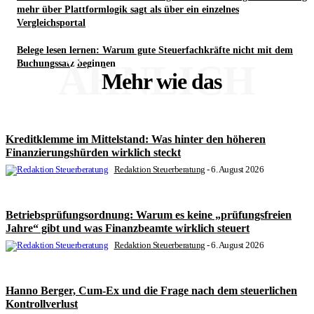
mehr über Plattformlogik sagt als über ein einzelnes
Vergleichsportal
Belege lesen lernen: Warum gute Steuerfachkräfte nicht mit dem
ÄHNLICH
Buchungssatz beginnen
Mehr wie das
Kreditklemme im Mittelstand: Was hinter den höheren
Finanzierungshürden wirklich steckt
Redaktion Steuerberatung
-
6. August 2026
Betriebsprüfungsordnung: Warum es keine „prüfungsfreien
Jahre“ gibt und was Finanzbeamte wirklich steuert
Redaktion Steuerberatung
-
6. August 2026
Hanno Berger, Cum-Ex und die Frage nach dem steuerlichen
Kontrollverlust