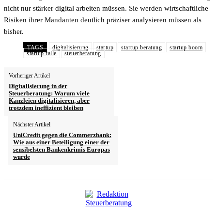
nicht nur stärker digital arbeiten müssen. Sie werden wirtschaftliche
Risiken ihrer Mandanten deutlich präziser analysieren müssen als
bisher.
TAGS
digitalisierung
startup
startup beratung
startup boom
startup falle
steuerberatung
Vorheriger Artikel
Digitalisierung in der
Steuerberatung: Warum viele
Kanzleien digitalisieren, aber
trotzdem ineffizient bleiben
Nächster Artikel
UniCredit gegen die Commerzbank:
Wie aus einer Beteiligung einer der
sensibelsten Bankenkrimis Europas
wurde