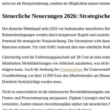
nicht nur als Herausforderung, sondern als Möglichkeit nutzen können
Steuerliche Neuerungen 2026: Strategisch
Der deutsche Mittelstand steht 2026 vor bedeutenden steuerlichen He
Rahmenbedingungen werden durch komplexere Regeln und zusätzliche 
Potenzial für strategische Neuausrichtung. Die Stromsteuer wird daue
Branchen entlastet. Für viele KMU bedeutet dies eine erhebliche Red
Gleichzeitig wird die Entfernungspauschale auf 38 Cent ab dem erste
Mitarbeitern Mobilitätslösungen wie Jobtickets anzubieten, was nicht n
steigern kann. Auch die Senkung der
Umsatzsteuer
für Gastronomieb
Grundfreibetrag von über 12.000 Euro den Mitarbeitenden am Monatse
Hotellerie berücksichtigt werden muss.
Nicht zu unterschätzen ist die elektronische Bescheidbekanntgabe un
Fristen- und Prozesssteuerung anzupassen. Digitale Lösungen sind hie
vermeiden. Zudem müssen Investitionspläne stärker mit steuerlichen