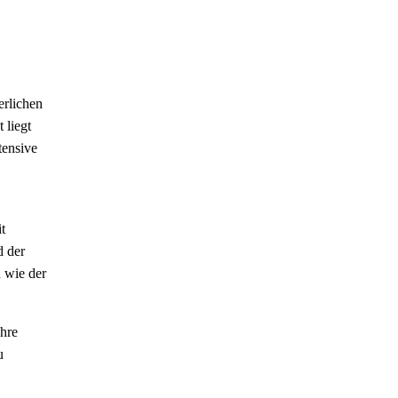
erlichen
 liegt
tensive
t
d der
 wie der
ihre
u