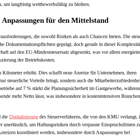
, um langfristig wettbewerbsfähig zu bleiben.
e Anpassungen für den Mittelstand
rausforderungen, die sowohl Risiken als auch Chancen bieten. Die steu
Dokumentationspflichten geprägt, doch gerade in dieser Komplexität
rhaft auf den EU-Mindeststeuersatz abgesenkt, was vor allem energiein
uzierung der Betriebskosten.
n Kilometer erhöht. Dies schafft neue Anreize für Unternehmen, ihren
ur steuerliche Vorteile bringt, sondern auch die Mitarbeiterzufriedenhei
etriebe auf 7 % stärkt die Planungssicherheit im Gastgewerbe, währen
nde mehr Netto lässt, was insbesondere in kostenintensiven Branchen
d die
Digitalisierung
des Steuerverfahrens, die von den KMU verlangt, 
r unerlässlich, um Haftungsrisiken durch verpasste Einspruchsfristen z
 Anreizen koordiniert werden, insbesondere durch Anpassungen bei