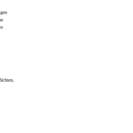
ngen
ne
er
lichten,