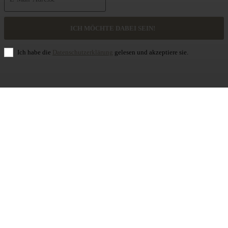
ICH MÖCHTE DABEI SEIN!
Ich habe die
Datenschutzerklärung
gelesen und akzeptiere sie.