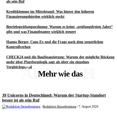
als sein Ruf
Kreditklemme im Mittelstand: Was hinter den höheren
Finanzierungshürden wirklich steckt
Betriebsprüfungsordnung: Warum es keine „prüfungsfreien Jahre“
gibt und was Finanzbeamte wirklich steuert
Hanno Berger, Cum-Ex und die Frage nach dem steuerlichen
Kontrollverlust
CHECK24 und die Baufinanzierung: Warum der mögliche Rückzug
mehr über Plattformlogik sagt als über ein einzelnes
ÄHNLICH
Vergleichsportal
Mehr wie das
39 Unicorns in Deutschland: Warum der Startup-Standort
besser ist als sein Ruf
Redaktion Steuerberatung
-
7. August 2026