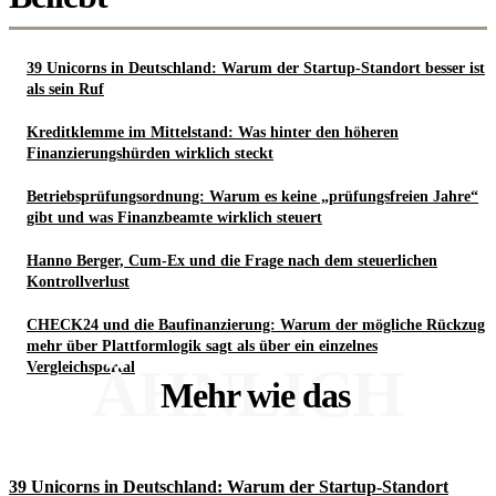
39 Unicorns in Deutschland: Warum der Startup-Standort besser ist
als sein Ruf
Kreditklemme im Mittelstand: Was hinter den höheren
Finanzierungshürden wirklich steckt
Betriebsprüfungsordnung: Warum es keine „prüfungsfreien Jahre“
gibt und was Finanzbeamte wirklich steuert
Hanno Berger, Cum-Ex und die Frage nach dem steuerlichen
Kontrollverlust
CHECK24 und die Baufinanzierung: Warum der mögliche Rückzug
mehr über Plattformlogik sagt als über ein einzelnes
ÄHNLICH
Vergleichsportal
Mehr wie das
39 Unicorns in Deutschland: Warum der Startup-Standort