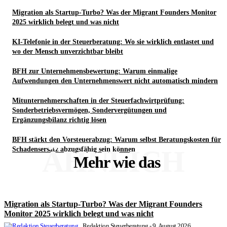
Migration als Startup-Turbo? Was der Migrant Founders Monitor
2025 wirklich belegt und was nicht
KI-Telefonie in der Steuerberatung: Wo sie wirklich entlastet und
wo der Mensch unverzichtbar bleibt
BFH zur Unternehmensbewertung: Warum einmalige
Aufwendungen den Unternehmenswert nicht automatisch mindern
Mitunternehmerschaften in der Steuerfachwirtprüfung:
Sonderbetriebsvermögen, Sondervergütungen und
Ergänzungsbilanz richtig lösen
BFH stärkt den Vorsteuerabzug: Warum selbst Beratungskosten für
ÄHNLICH
Schadensersatz abzugsfähig sein können
Mehr wie das
Migration als Startup-Turbo? Was der Migrant Founders
Monitor 2025 wirklich belegt und was nicht
Redaktion Steuerberatung
-
9. August 2026