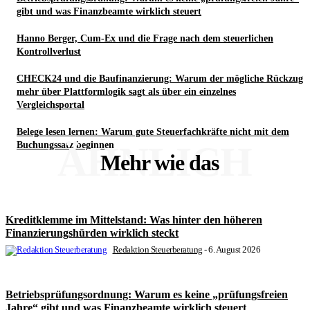
gibt und was Finanzbeamte wirklich steuert
Hanno Berger, Cum-Ex und die Frage nach dem steuerlichen
Kontrollverlust
CHECK24 und die Baufinanzierung: Warum der mögliche Rückzug
mehr über Plattformlogik sagt als über ein einzelnes
Vergleichsportal
Belege lesen lernen: Warum gute Steuerfachkräfte nicht mit dem
ÄHNLICH
Buchungssatz beginnen
Mehr wie das
Kreditklemme im Mittelstand: Was hinter den höheren
Finanzierungshürden wirklich steckt
Redaktion Steuerberatung
-
6. August 2026
Betriebsprüfungsordnung: Warum es keine „prüfungsfreien
Jahre“ gibt und was Finanzbeamte wirklich steuert