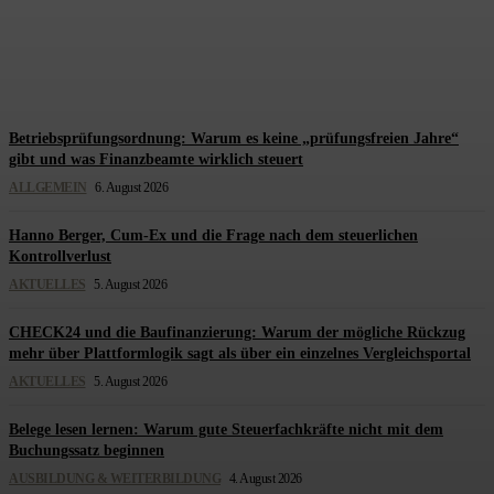
Finanzierungshürden wirklich
steckt
Redaktion Steuerberatung
-
6. August 2026
Betriebsprüfungsordnung: Warum es keine „prüfungsfreien Jahre“
gibt und was Finanzbeamte wirklich steuert
ALLGEMEIN
6. August 2026
Hanno Berger, Cum-Ex und die Frage nach dem steuerlichen
Kontrollverlust
AKTUELLES
5. August 2026
CHECK24 und die Baufinanzierung: Warum der mögliche Rückzug
mehr über Plattformlogik sagt als über ein einzelnes Vergleichsportal
AKTUELLES
5. August 2026
Belege lesen lernen: Warum gute Steuerfachkräfte nicht mit dem
Buchungssatz beginnen
AUSBILDUNG & WEITERBILDUNG
4. August 2026