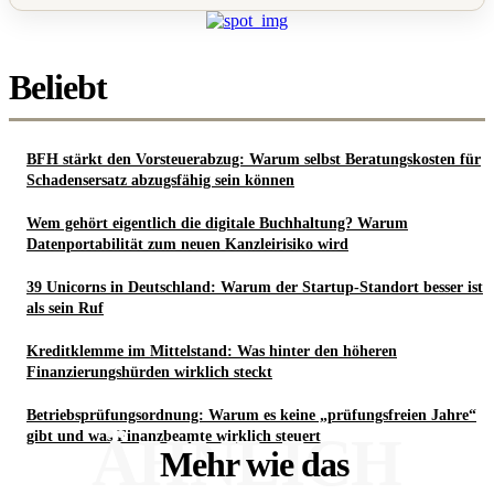
Beliebt
BFH stärkt den Vorsteuerabzug: Warum selbst Beratungskosten für
Schadensersatz abzugsfähig sein können
Wem gehört eigentlich die digitale Buchhaltung? Warum
Datenportabilität zum neuen Kanzleirisiko wird
39 Unicorns in Deutschland: Warum der Startup-Standort besser ist
als sein Ruf
Kreditklemme im Mittelstand: Was hinter den höheren
Finanzierungshürden wirklich steckt
Betriebsprüfungsordnung: Warum es keine „prüfungsfreien Jahre“
ÄHNLICH
gibt und was Finanzbeamte wirklich steuert
Mehr wie das