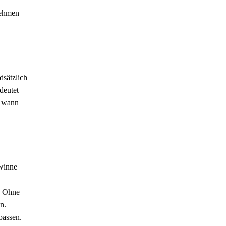
nehmen
dsätzlich
deutet
d wann
ewinne
. Ohne
n.
passen.