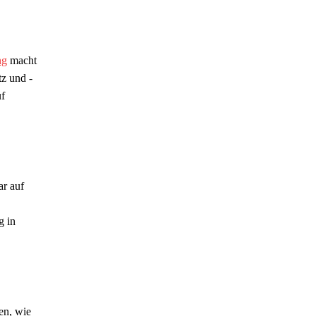
ng
macht
tz und -
uf
ar auf
g in
en, wie