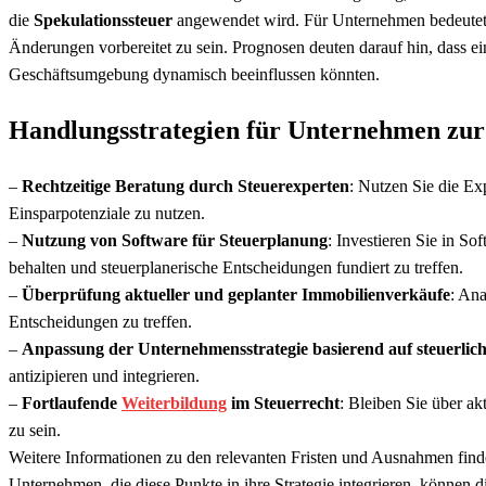
die
Spekulationssteuer
angewendet wird. Für Unternehmen bedeutet di
Änderungen vorbereitet zu sein. Prognosen deuten darauf hin, dass e
Geschäftsumgebung dynamisch beeinflussen könnten.
Handlungsstrategien für Unternehmen zur
–
Rechtzeitige Beratung durch Steuerexperten
: Nutzen Sie die Ex
Einsparpotenziale zu nutzen.
–
Nutzung von Software für Steuerplanung
: Investieren Sie in So
behalten und steuerplanerische Entscheidungen fundiert zu treffen.
–
Überprüfung aktueller und geplanter Immobilienverkäufe
: Ana
Entscheidungen zu treffen.
–
Anpassung der Unternehmensstrategie basierend auf steuerlic
antizipieren und integrieren.
–
Fortlaufende
Weiterbildung
im Steuerrecht
: Bleiben Sie über ak
zu sein.
Weitere Informationen zu den relevanten Fristen und Ausnahmen fin
Unternehmen, die diese Punkte in ihre Strategie integrieren, können 