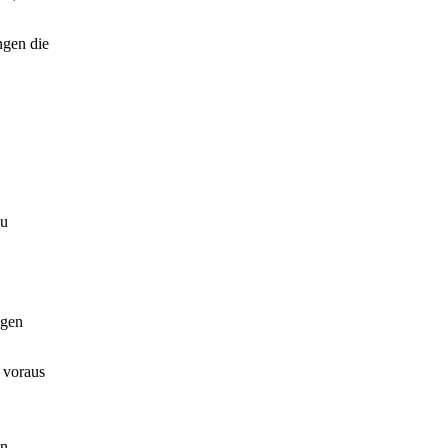
ngen die
zu
ngen
t voraus
en