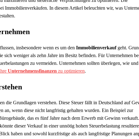
 maximieren und steuerliche Verpflichtungen zu optimieren. Die
e bei Immobilienverkäufen. In diesem Artikel beleuchten wir, was Unter
estalten.
ternehmen
flussen, insbesondere wenn es um den
Immobilienverkauf
geht. Grun
ie sich weniger als zehn Jahre im Besitz befinden. Für Unternehmen be
Steuerbelastungen zu vermeiden. Unternehmen sollten überlegen, wie un
ihre
Unternehmensfinanzen
zu optimieren
.
rstehen
en die Grundlagen verstehen. Diese Steuer fällt in Deutschland auf G
an, wenn diese nicht langfristig gehalten wurden. Ein Beispiel zur
in Bürogebäude, das es fünf Jahre nach dem Erwerb mit Gewinn verkauft
önnte dieser Verkauf in einer unnötig hohen Steuerbelastung resultiere
lick haben und sowohl kurzfristige als auch langfristige Planungen an