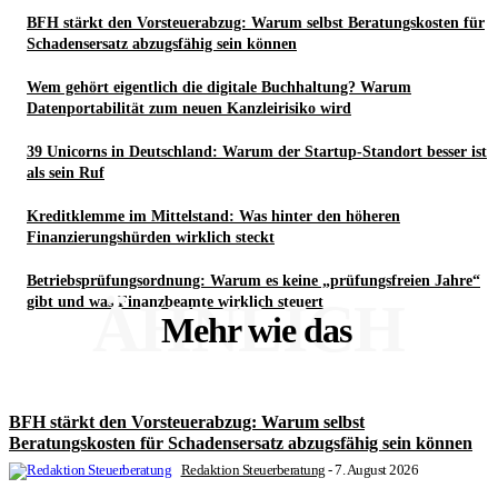
BFH stärkt den Vorsteuerabzug: Warum selbst Beratungskosten für
Schadensersatz abzugsfähig sein können
Wem gehört eigentlich die digitale Buchhaltung? Warum
Datenportabilität zum neuen Kanzleirisiko wird
39 Unicorns in Deutschland: Warum der Startup-Standort besser ist
als sein Ruf
Kreditklemme im Mittelstand: Was hinter den höheren
Finanzierungshürden wirklich steckt
Betriebsprüfungsordnung: Warum es keine „prüfungsfreien Jahre“
ÄHNLICH
gibt und was Finanzbeamte wirklich steuert
Mehr wie das
BFH stärkt den Vorsteuerabzug: Warum selbst
Beratungskosten für Schadensersatz abzugsfähig sein können
Redaktion Steuerberatung
-
7. August 2026