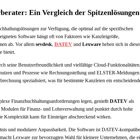
berater: Ein Vergleich der Spitzenlösungen
chhaltungslösungen zur Verfügung, die optimal auf die spezifischen
eeigneten Software hängt oft von Faktoren wie Kanzleigröße,
emen ab. Vor allem
sevdesk
,
DATEV
und
Lexware
heben sich in dies
 bietet.
rch seine Benutzerfreundlichkeit und vielfältige Cloud-Funktionalitäten
ices nutzen und Prozesse wie Rechnungsstellung und ELSTER-Meldungen
brechnung spezialisiert, was für bestimmte Kanzleien ein entscheidend
mplexe Finanzbuchhaltungsanforderungen legen, genießt
DATEV
als
n Modulen für Finanz- und Lohnverwaltung und punktet durch hohe
die Komplexität kann für Einsteiger abschreckend wirken.
ältnis und modularer Anpassbarkeit. Die Software ist DATEV-kompatibe
acht Lexware zur bevorzugten Wahl für kleinere Unternehmen, die e