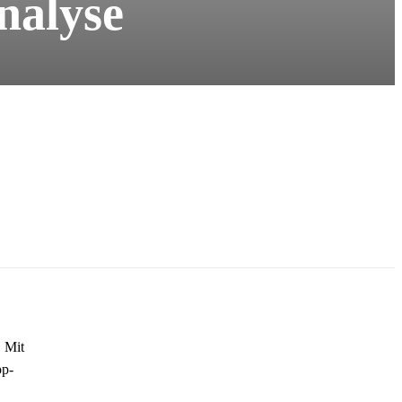
nalyse
. Mit
op-