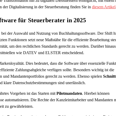
 Transformation hin zu digitalen Dienstleistern ermöglicht, mit einem 
der Digitalisierung in der Steuerberatung finden Sie in
diesem Artikel
tware für Steuerberater in 2025
n bei der Auswahl und Nutzung von Buchhaltungssoftware. Der Shift h
en Funktionen setzt neue Maßstäbe für die effiziente Bearbeitung steu
tät, um den rechtlichen Standards gerecht zu werden. Darüber hinaus 
nittstellen wie DATEV und ELSTER entscheidend.
arkenloyalität. Dies bedeutet, dass die Software über essenzielle Funk
fiziente Zahlungsabgleiche verfügen sollte. Besonders wichtig ist die
ßen und Mandantenportfolios gerecht zu werden. Ebenso spielen
Schnitt
nd klare Datenschutzbestimmungen sind unerlässlich.
ährtes Vorgehen ist das Starten mit
Pilotmandaten
. Hierbei können
üsse automatisieren. Die Rechte der Kanzleimitarbeiter und Mandanten 
eit zu gewährleisten.