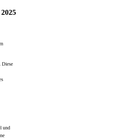
 2025
em
. Diese
es
l und
ine