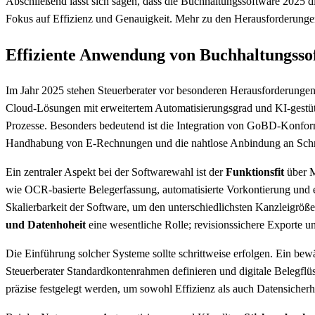
Abschließend lässt sich sagen, dass die Buchhaltungssoftware 2025 die
Fokus auf Effizienz und Genauigkeit. Mehr zu den Herausforderungen 
Effiziente Anwendung von Buchhaltungssof
Im Jahr 2025 stehen Steuerberater vor besonderen Herausforderunge
Cloud-Lösungen mit erweitertem Automatisierungsgrad und KI-gestützt
Prozesse. Besonders bedeutend ist die Integration von GoBD-Konformi
Handhabung von E-Rechnungen und die nahtlose Anbindung an Sch
Ein zentraler Aspekt bei der Softwarewahl ist der
Funktionsfit
über M
wie OCR-basierte Belegerfassung, automatisierte Vorkontierung und ef
Skalierbarkeit der Software, um den unterschiedlichsten Kanzleigrö
und Datenhoheit
eine wesentliche Rolle; revisionssichere Exporte u
Die Einführung solcher Systeme sollte schrittweise erfolgen. Ein bew
Steuerberater Standardkontenrahmen definieren und digitale Belegfl
präzise festgelegt werden, um sowohl Effizienz als auch Datensicherh