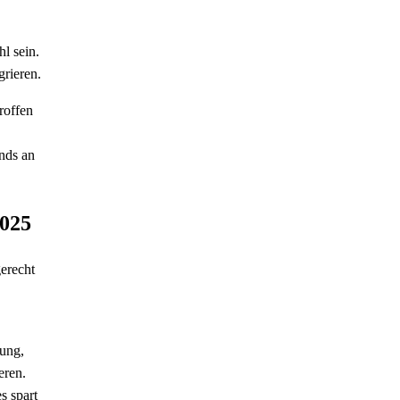
l sein.
rieren.
roffen
nds an
2025
erecht
ung,
eren.
s spart