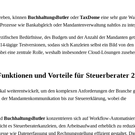
streben, können
BuchhaltungsButler
oder
TaxDome
eine sehr gute Wah
m Prozesse wie Bankabgleich oder Mandantenverwaltung nahtlos zu integ
pezifischen Bedürfnisse, des Budgets und der Anzahl der Mandanten get
14-tägige Testversionen, sodass sich Kanzleien selbst ein Bild von den
abei eine zentrale Rolle, weshalb insbesondere Cloud-Lösungen zusehe
Funktionen und Vorteile für Steuerberater 
adikal weiterentwickelt, um den komplexen Anforderungen der Branche g
 der Mandantenkommunikation bis zur Steuererklärung, wobei die
nd
BuchhaltungsButler
konzentrieren sich auf Workflow-Automatisier
cht es Steuerberaterkanzleien, den Arbeitsaufwand erheblich zu reduzi
sse wie Datenerfassung und Rechnungsstellung effizient gestaltet. Die