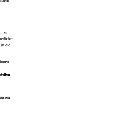
klaren
.
in zu
erlicher
ist die
tionen
stellen
müssen