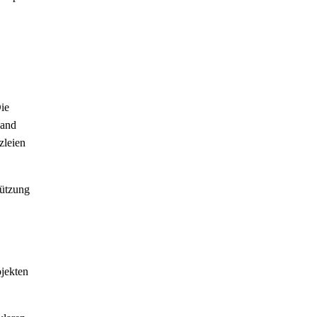
ie
wand
zleien
tützung
ojekten