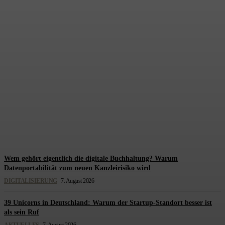
BFH stärkt den
Vorsteuerabzug: Warum
selbst Beratungskosten für
Schadensersatz abzugsfähig
sein können
Redaktion Steuerberatung
-
7. August 2026
Wem gehört eigentlich die digitale Buchhaltung? Warum
Datenportabilität zum neuen Kanzleirisiko wird
DIGITALISIERUNG
7. August 2026
39 Unicorns in Deutschland: Warum der Startup-Standort besser ist
als sein Ruf