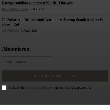
Datenportabilität zum neuen Kanzleirisiko wird
DIGITALISIERUNG
7. August 2026
39 Unicorns in Deutschland: Warum der Startup-Standort besser ist
als sein Ruf
AKTUELLES
7. August 2026
Abonnieren
ICH MÖCHTE DABEI SEIN!
Ich habe die
Datenschutzerklärung
gelesen und akzeptiere sie.