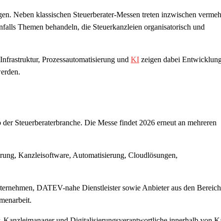
ngen. Neben klassischen Steuerberater-Messen treten inzwischen vermeh
falls Themen behandeln, die Steuerkanzleien organisatorisch und
Infrastruktur, Prozessautomatisierung und
KI
zeigen dabei Entwicklung
werden.
b der Steuerberaterbranche. Die Messe findet 2026 erneut an mehreren
ierung, Kanzleisoftware, Automatisierung, Cloudlösungen,
unternehmen, DATEV-nahe Dienstleister sowie Anbieter aus den Bereic
menarbeit.
r, Kanzleimanager und Digitalisierungsverantwortliche innerhalb von K