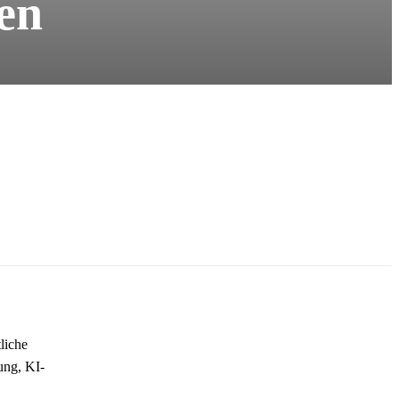
en
liche
ung, KI-