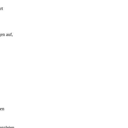
rt
en auf,
hen
anzleien.