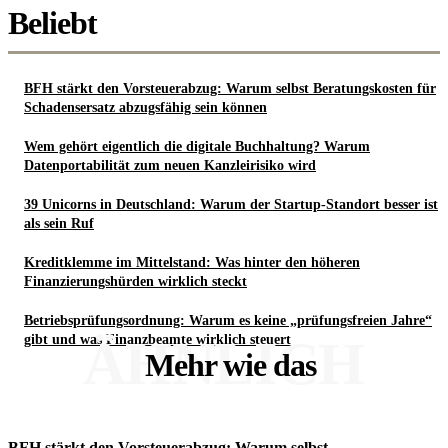
Beliebt
BFH stärkt den Vorsteuerabzug: Warum selbst Beratungskosten für
Schadensersatz abzugsfähig sein können
Wem gehört eigentlich die digitale Buchhaltung? Warum
Datenportabilität zum neuen Kanzleirisiko wird
39 Unicorns in Deutschland: Warum der Startup-Standort besser ist
als sein Ruf
Kreditklemme im Mittelstand: Was hinter den höheren
Finanzierungshürden wirklich steckt
Betriebsprüfungsordnung: Warum es keine „prüfungsfreien Jahre“
ÄHNLICH
gibt und was Finanzbeamte wirklich steuert
Mehr wie das
BFH stärkt den Vorsteuerabzug: Warum selbst