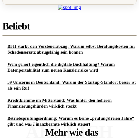
Beliebt
BFH stärkt den Vorsteuerabzug: Warum selbst Beratungskosten für
Schadensersatz abzugsfähig sein können
Wem gehört eigentlich die digitale Buchhaltung? Warum
Datenportabilität zum neuen Kanzleirisiko wird
39 Unicorns in Deutschland: Warum der Startup-Standort besser ist
als sein Ruf
Kreditklemme im Mittelstand: Was hinter den höheren
Finanzierungshürden wirklich steckt
Betriebsprüfungsordnung: Warum es keine „prüfungsfreien Jahre“
ÄHNLICH
gibt und was Finanzbeamte wirklich steuert
Mehr wie das