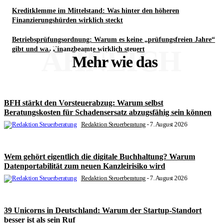
Kreditklemme im Mittelstand: Was hinter den höheren
Finanzierungshürden wirklich steckt
Betriebsprüfungsordnung: Warum es keine „prüfungsfreien Jahre“
ÄHNLICH
gibt und was Finanzbeamte wirklich steuert
Mehr wie das
BFH stärkt den Vorsteuerabzug: Warum selbst
Beratungskosten für Schadensersatz abzugsfähig sein können
Redaktion Steuerberatung
-
7. August 2026
Wem gehört eigentlich die digitale Buchhaltung? Warum
Datenportabilität zum neuen Kanzleirisiko wird
Redaktion Steuerberatung
-
7. August 2026
39 Unicorns in Deutschland: Warum der Startup-Standort
besser ist als sein Ruf