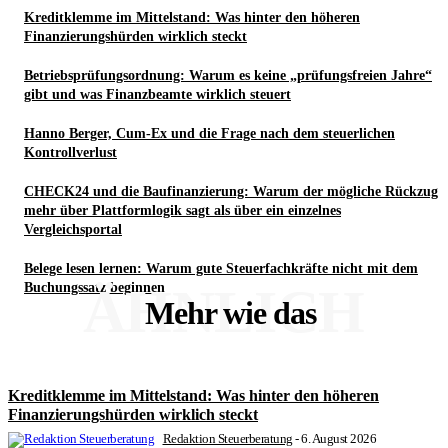
Kreditklemme im Mittelstand: Was hinter den höheren
Finanzierungshürden wirklich steckt
Betriebsprüfungsordnung: Warum es keine „prüfungsfreien Jahre“
gibt und was Finanzbeamte wirklich steuert
Hanno Berger, Cum-Ex und die Frage nach dem steuerlichen
Kontrollverlust
CHECK24 und die Baufinanzierung: Warum der mögliche Rückzug
mehr über Plattformlogik sagt als über ein einzelnes
Vergleichsportal
Belege lesen lernen: Warum gute Steuerfachkräfte nicht mit dem
ÄHNLICH
Buchungssatz beginnen
Mehr wie das
Kreditklemme im Mittelstand: Was hinter den höheren
Finanzierungshürden wirklich steckt
Redaktion Steuerberatung
-
6. August 2026