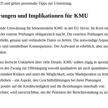
CSRD und geben praxisnahe Tipps zur Umsetzung.
erungen und Implikationen für KMU
utende Umwälzung für börsennotierte KMU in der EU bevor. Im Kern m
der externe Prüfungen obligatorisch macht. Die externen Prüfungen sic
höht, genaue und verlässliche Daten zu liefern. Die notwendige Anpa
sind unmittelbare Konsequenzen. Der Aufwand ist erheblich, aber au
ohen.
herrscht Unklarheit über viele Details. KMU sollten zügig in speziali
rs der Zwang zur Offenlegung sowohl qualitativer als auch quantitativ
mindert Risiken und nutzt die Möglichkeit, seine Marktposition zu fest
erhöhen – ein Aspekt, den Geschäftsführungen bei ihren Planungen
 positiv auf die Kreditwürdigkeit und die Beziehungen innerhalb von
chner, wird unverzichtbar, um die Präzision der Berichterstattung zu si