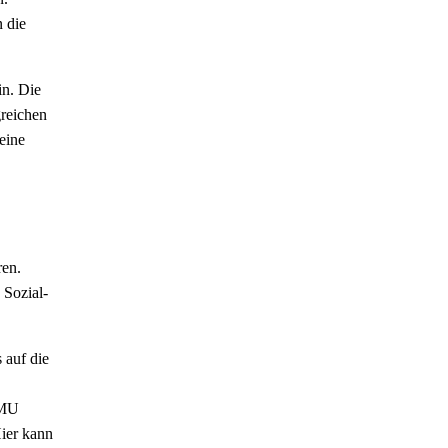
n die
in. Die
greichen
eine
ren.
 Sozial-
 auf die
KMU
Hier kann