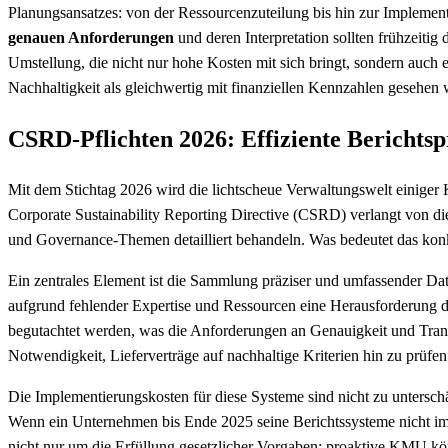
Planungsansatzes: von der Ressourcenzuteilung bis hin zur Impleme
genauen Anforderungen
und deren Interpretation sollten frühzeiti
Umstellung, die nicht nur hohe Kosten mit sich bringt, sondern auch
Nachhaltigkeit als gleichwertig mit finanziellen Kennzahlen gesehen 
CSRD-Pflichten 2026: Effiziente Berichts
Mit dem Stichtag 2026 wird die lichtscheue Verwaltungswelt einige
Corporate Sustainability Reporting Directive (CSRD) verlangt von di
und Governance-Themen detailliert behandeln. Was bedeutet das konk
Ein zentrales Element ist die Sammlung präziser und umfassender Date
aufgrund fehlender Expertise und Ressourcen eine Herausforderung dar
begutachtet werden, was die Anforderungen an Genauigkeit und Transp
Notwendigkeit, Lieferverträge auf nachhaltige Kriterien hin zu prüfe
Die Implementierungskosten für diese Systeme sind nicht zu unterschä
Wenn ein Unternehmen bis Ende 2025 seine Berichtssysteme nicht im
nicht nur um die Erfüllung gesetzlicher Vorgaben; proaktive KMU kön