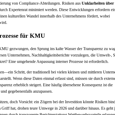
ntierung von Compliance-Abteilungen. Risiken aus
Unklarheiten über 
g durch Expertenrat minimiert werden. Diese Entwicklungen erfordern ei
 einen kulturellen Wandel innerhalb des Unternehmens fördert, wobei
wird.
prozesse für KMU
r KMU gezwungen, den Sprung ins kalte Wasser der Transparenz zu wa
esen Unternehmen, Nachhaltigkeitsberichte vorzulegen, die Umwelt-, S
ret? Eine umgehende Anpassung interner Prozesse ist erforderlich.
n—ein Schritt, der traditionell bei vielen kleinen und mittleren Unte
stellt. Wenn diese Daten einmal erfasst sind, müssen sie durch extern
arenz erheblich steigert. Eine häufig übersehene Konsequenz ist die
n und gegebenenfalls anzupassen.
tzen, doch Vorsicht: ein Zögern bei der Investition könnte Risiken bin
 Griff hat, drohen teure Umwege in 2026 und darüber hinaus. Es geht 
nen durch transparente Berichterstattung Wettbewerbsvorteile erlange