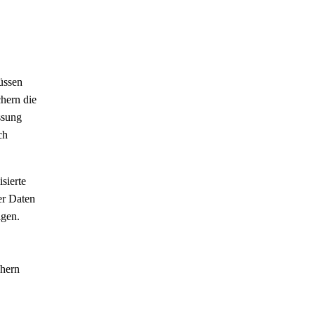
üssen
hern die
ssung
ch
sierte
er Daten
igen.
chern