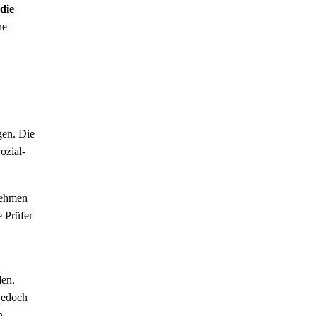
die
ne
gen. Die
ozial-
rnehmen
e Prüfer
den.
jedoch
n.