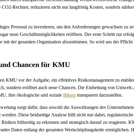
 CO2-Rechner, reduzieren nicht nur langfristig Kosten, sondern stärke
fähiges Personal zu investieren, um den Anforderungen gewachsen zu se
ogar neue Geschäftsmöglichkeiten eröffnen. Der erste Schritt zur erfol
ese mit der gesamten Organisation abzustimmen. So wird aus der Pflicht 
 und Chancen für KMU
hen KMU vor der Aufgabe, ein effektives Risikomanagement zu etablie
sich, sondern eröffnet auch neue Chancen. Die Einbettung von Umwelt-,
U, ihre ökologische und soziale
Bilanz
transparent darzustellen.
 Bewertung sorgt dafür, dass sowohl die Auswirkungen des Unternehmens
erden. Diese beidseitige Analyse hilft nicht nur dabei, regulatorische
le Risiken frühzeitig zu erkennen und strategisch darauf zu reagieren. 
evanter Daten entlang der gesamten Wertschöpfungskette ermöglichen. 