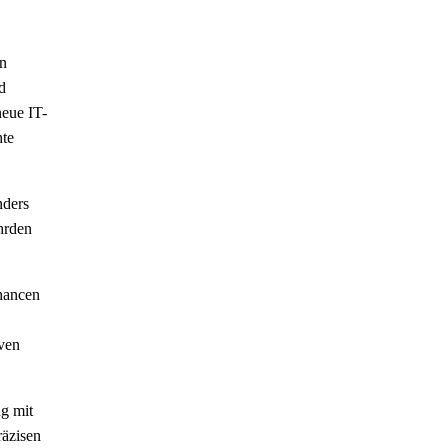
en
d
neue IT-
hte
nders
hrden
hancen
iven
ng mit
räzisen