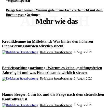
Vergleichsportal
Belege lesen lernen: Warum gute Steuerfachkräfte nicht mit dem
ÄHNLICH
Buchungssatz beginnen
Mehr wie das
Kreditklemme im Mittelstand: Was hinter den höheren
Finanzierungshürden wirklich steckt
Redaktion Steuerberatung
-
6. August 2026
Betriebsprüfungsordnung: Warum es keine „prüfungsfreien
Jahre“ gibt und was Finanzbeamte wirklich steuert
Redaktion Steuerberatung
-
6. August 2026
Hanno Berger, Cum-Ex und die Frage nach dem steuerlichen
Kontrollverlust
Redaktion Steuerberatung
-
5. August 2026