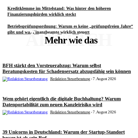
Kreditklemme im Mittelstand: Was hinter den höheren
Finanzierungshürden wirklich steckt
Betriebsprüfungsordnung: Warum es keine „prüfungsfreien Jahre“
ÄHNLICH
gibt und was Finanzbeamte wirklich steuert
Mehr wie das
BFH stärkt den Vorsteuerabzug: Warum selbst
Beratungskosten für Schadensersatz abzugsfähig sein können
Redaktion Steuerberatung
-
7. August 2026
Wem gehört eigentlich die digitale Buchhaltung? Warum
Datenportabilität zum neuen Kanzleirisiko wird
Redaktion Steuerberatung
-
7. August 2026
39 Unicorns in Deutschland: Warum der Startup-Standort
besser ist als sein Ruf