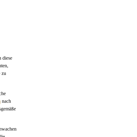
n diese
hten,
 zu
che
s
nach
gsgemäße
chwachen
die