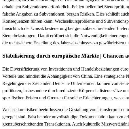
erhaltenen Subventionen erforderlich. Fehlerquellen bei Steuerprüf
falsche Angaben zu Subventionen, bergen Risiken. Dies schließt auc
Konsequenzen führen kann. Wechselkursprobleme und Subventionspoli
hinsichtlich der Umsatzbesteuerung bei grenzüberschreitenden Lief
Steuerbelastungen. Damit eröffnet sich die Notwendigkeit einer eng
die rechtssichere Erstellung des Jahresabschlusses zu gewährleisten 
Stabilisierung durch europäische Märkte | Chancen a
Die Diversifizierung von Investitionen und Handelsbeziehungen europ
Vorteile und mindert die Abhängigkeit von China. Eine strategische N
Regelungen der Zielländer. Deutsche Unternehmen können von steue
profitieren, insbesondere durch reduzierte Körperschaftsteuersätze u
spezifischen Fristen und Grenzen für solche Erleichterungen, was ein
Wechselkursrisiken beeinflussen die Gestaltung von Transferpreisen
geregelt sind. Falsche oder unvollständige Dokumentation kann zu er
grenzüberschreitenden Transaktionen. Auch kulturelle Missverständnis