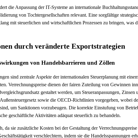
rdert die Anpassung der IT-Systeme an internationale Buchhaltungsstan
ierung von Tochtergesellschaften relevant. Eine sorgfältige strategis
lang mit steuerlichen und wirtschaftlichen Prozessen zu bringen, was d
onen durch veränderte Exportstrategien
Auswirkungen von Handelsbarrieren und Zöllen
ungen sind zentrale Aspekte der internationalen Steuerplanung mit eine
äten. Verrechnungspreise dienen der fairen Zuteilung von Gewinnen inn
rgleichsgrundsatz gestaltet werden, um Steueranpassungen, Zinsen 
 Außensteuergesetz sowie die OECD-Richtlinien vorgegeben, wobei deta
n sind, um Sanktionen vorzubeugen. Die korrekte Einstufung von Betrieb
he geschäftliche Aktivitäten adäquat steuerlich zu behandeln.
h, da sie zusätzliche Kosten bei der Gestaltung der Verrechnungspreise
Geschäftstätigkeit verschlechtern, indem sie die Handelsspannungen er