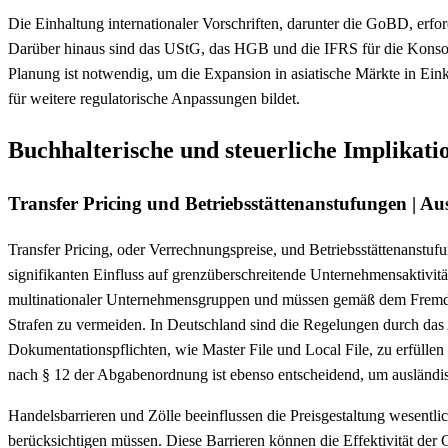
Die Einhaltung internationaler Vorschriften, darunter die GoBD, erfo
Darüber hinaus sind das UStG, das HGB und die IFRS für die Konsolid
Planung ist notwendig, um die Expansion in asiatische Märkte in Eink
für weitere regulatorische Anpassungen bildet.
Buchhalterische und steuerliche Implikati
Transfer Pricing und Betriebsstättenanstufungen | 
Transfer Pricing, oder Verrechnungspreise, und Betriebsstättenanstuf
signifikanten Einfluss auf grenzüberschreitende Unternehmensaktivit
multinationaler Unternehmensgruppen und müssen gemäß dem Fremdve
Strafen zu vermeiden. In Deutschland sind die Regelungen durch das
Dokumentationspflichten, wie Master File und Local File, zu erfülle
nach § 12 der Abgabenordnung ist ebenso entscheidend, um ausländisc
Handelsbarrieren und Zölle beeinflussen die Preisgestaltung wesentlic
berücksichtigen müssen. Diese Barrieren können die Effektivität der 