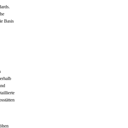
dards.
che
ie Basis
m
erhalb
und
illierte
sstätten
höhen