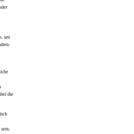
oder
n, um
alten.
liche
n
bei die
isch
 sein.