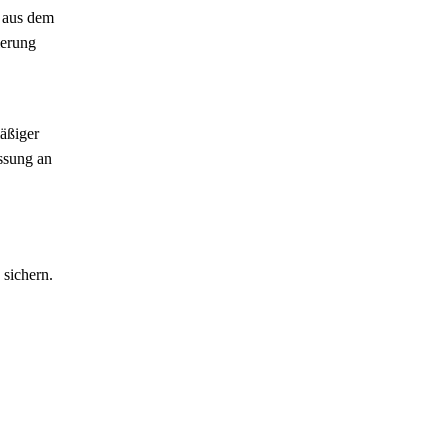
e aus dem
ierung
äßiger
ssung an
 sichern.