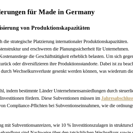
rderungen für Made in Germany
isierung von Produktionskapazitäten
ie strategische Platzierung internationaler Produktionskapazitäten.
enstruktur und erschweren die Planungssicherheit für Unternehmen.
stenanstiege die Geschäftstätigkeit erheblich belasten. Um sich gege
ück oder diversifizieren ihre Produktionsstandorte. Dabei ist zu beac
, durch Wechselkursverluste gesenkt werden können, was wiederum die
wahl, indem bestimmte Länder Unternehmensansiedlungen durch steuerli
 Investitionen fördern. Diese Subventionen müssen im
Jahresabschlus
von Compliance-Pflichten bei Subventionseinnahmen, wie die ordnun
 mit Subventionsanreizen, wie 10 % Investitionszulagen in strukturs
Behandlung sind Nachweise über den tatsächlichen Wechselkurs sowie 