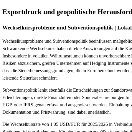
Exportdruck und geopolitische Herausfo
Wechselkursprobleme und Subventionspolitik | Lokal
Wechselkursprobleme und Subventionspolitik beeinflussen maßgeblich d
Schwankende Wechselkurse haben direkte Auswirkungen auf die Kost
Insbesondere in volatilen Währungsräumen können unvorhersehbare Ko
Risiken abzusichern, greifen Unternehmen auf Hedging-Instrumente zur
dass die Steuerbemessungsgrundlagen, die in Euro berechnet werden
leistende Steuerlast schmälert.
Subventionspolitik lenkt ebenfalls die Entscheidungen zur Standort
Erleichterungen, direkte Finanzhilfen oder Sonderabschreibungen für
HGB oder IFRS genau erfasst und ausgewiesen werden. Einhaltung 
Dokumentation und Fristwahrung, sind dabei unerlässlich.
Die Wechselkursrate von 1,05 USD/EUR für 2025/2026 in Verbindung
Regionen, ist von Bedeutung. Für eine ordnungsgemäße steuerliche 