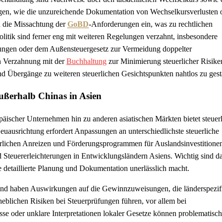
ungen, wie die unzureichende Dokumentation von Wechselkursverlusten 
h die Missachtung der
GoBD
-Anforderungen ein, was zu rechtlichen
tik sind ferner eng mit weiteren Regelungen verzahnt, insbesondere
erungen oder dem Außensteuergesetz zur Vermeidung doppelter
en Verzahnung mit der
Buchhaltung
zur Minimierung steuerlicher Risike
und Übergänge zu weiteren steuerlichen Gesichtspunkten nahtlos zu gest
ußerhalb Chinas in Asien
äischer Unternehmen hin zu anderen asiatischen Märkten bietet steuer
euausrichtung erfordert Anpassungen an unterschiedlichste steuerliche
rlichen Anreizen und Förderungsprogrammen für Auslandsinvestitione
nd Steuererleichterungen in Entwicklungsländern Asiens. Wichtig sind da
e detaillierte Planung und Dokumentation unerlässlich macht.
 und haben Auswirkungen auf die Gewinnzuweisungen, die länderspezif
heblichen Risiken bei Steuerprüfungen führen, vor allem bei
se oder unklare Interpretationen lokaler Gesetze können problematisch