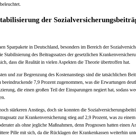
beleuchtet.
abilisierung der Sozialversicherungsbeiträ
hen Sparpakete in Deutschland, besonders im Bereich der Sozialversic
die Stabilisierung des Beitragssatzes der gesetzlichen Krankenversicher
, dass die Realität in vielen Aspekten die Theorie übertroffen hat.
n und zur Begrenzung des Kostenanstiegs sind die tatsächlichen Beit
m beeindruckende 7,9 Prozent zugenommen, was die Erwartungen deutl
anzierung, die einen großen Teil der Einsparungen negiert hat, sodass we
en.
noch stärkeren Anstiegs, doch sie konnten die Sozialversicherungsbeitr
itragssatz zur Krankenversicherung stieg auf 2,9 Prozent, was zu einem
oderater als ohne jegliche Maßnahmen, denn Prognosen hatten einen An
bittere Pille mit sich, da die Rücklagen der Krankenkassen weiterhin un