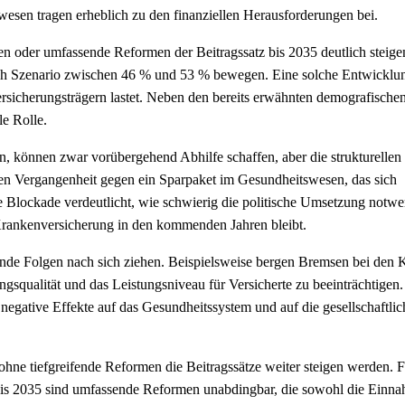
esen tragen erheblich zu den finanziellen Herausforderungen bei.
gen oder umfassende Reformen der Beitragssatz bis 2035 deutlich steige
nach Szenario zwischen 46 % und 53 % bewegen. Eine solche Entwicklu
versicherungsträgern lastet. Neben den bereits erwähnten demografische
le Rolle.
, können zwar vorübergehend Abhilfe schaffen, aber die strukturellen
sten Vergangenheit gegen ein Sparpaket im Gesundheitswesen, das sich
e Blockade verdeutlicht, wie schwierig die politische Umsetzung notwe
Krankenversicherung in den kommenden Jahren bleibt.
ende Folgen nach sich ziehen. Beispielsweise bergen Bremsen bei den 
gsqualität und das Leistungsniveau für Versicherte zu beeinträchtigen.
negative Effekte auf das Gesundheitssystem und auf die gesellschaftlic
hne tiefgreifende Reformen die Beitragssätze weiter steigen werden. F
e bis 2035 sind umfassende Reformen unabdingbar, die sowohl die Einn