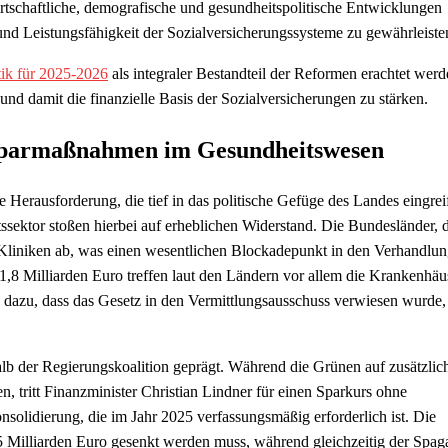
rtschaftliche, demografische und gesundheitspolitische Entwicklungen
nd Leistungsfähigkeit der Sozialversicherungssysteme zu gewährleiste
tik für 2025-2026
als integraler Bestandteil der Reformen erachtet wer
n und damit die finanzielle Basis der Sozialversicherungen zu stärken.
r Sparmaßnahmen im Gesundheitswesen
erausforderung, die tief in das politische Gefüge des Landes eingreif
sektor stoßen hierbei auf erheblichen Widerstand. Die Bundesländer, 
n Kliniken ab, was einen wesentlichen Blockadepunkt in den Verhandlu
8 Milliarden Euro treffen laut den Ländern vor allem die Krankenhäus
n dazu, dass das Gesetz in den Vermittlungsausschuss verwiesen wurde,
lb der Regierungskoalition geprägt. Während die Grünen auf zusätzlic
n, tritt Finanzminister Christian Lindner für einen Sparkurs ohne
solidierung, die im Jahr 2025 verfassungsmäßig erforderlich ist. Die
25 Milliarden Euro gesenkt werden muss, während gleichzeitig der Spag