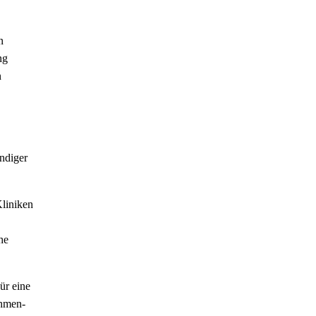
n
ng
n
ndiger
Kliniken
he
ür eine
ahmen-