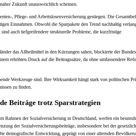
 naher Zukunft unausweichlich scheinen.
enten-, Pflege- und Arbeitslosenversicherung gestiegen. Die Gesamtbe
ichtigen Einnahmen. Obwohl die Sparpakete den Trend nachhaltig verlan
ind auch tiefgreifendere strukturelle Probleme, die kurzfristige
änder das Allheilmittel in den Kürzungen sahen, blockierte der Bundes
 einem erhöhten Druck auf die Beitragssätze, da ohne umfassendere Re
chende Werkzeuge sind. Ihre Wirksamkeit hängt stark von politischen Pri
missen zu finden.
de Beiträge trotz Sparstrategien
e im Rahmen der Sozialversicherung in Deutschland, werfen ein beunru
ung der Sozialversicherungsbeiträge, insbesondere bei der gesetzlic
Die demografische Entwicklung, geprägt von einer alternden Bevölker