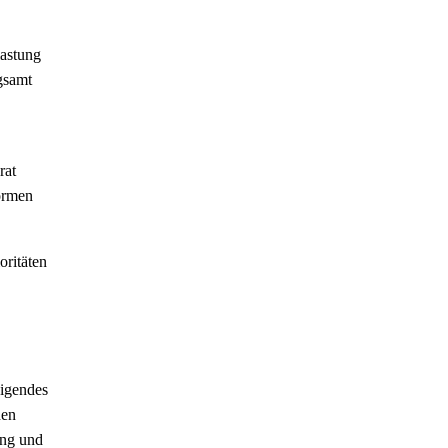
lastung
gsamt
rat
formen
oritäten
higendes
hen
ung und