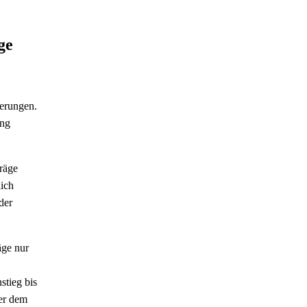
ge
herungen.
ung
räge
ich
der
äge nur
stieg bis
ter dem