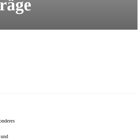
träge
sonderes
 und