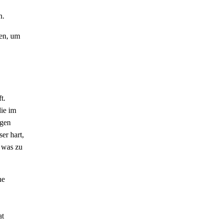
n.
den, um
t.
die im
ngen
er hart,
 was zu
he
at