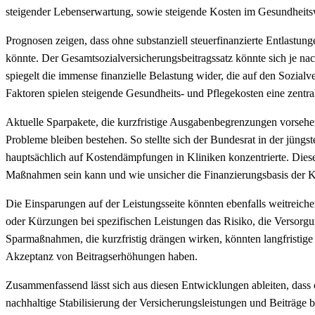
steigender Lebenserwartung, sowie steigende Kosten im Gesundheitsw
Prognosen zeigen, dass ohne substanziell steuerfinanzierte Entlastun
könnte. Der Gesamtsozialversicherungsbeitragssatz könnte sich je 
spiegelt die immense finanzielle Belastung wider, die auf den Sozial
Faktoren spielen steigende Gesundheits- und Pflegekosten eine zentra
Aktuelle Sparpakete, die kurzfristige Ausgabenbegrenzungen vorsehen
Probleme bleiben bestehen. So stellte sich der Bundesrat in der jüng
hauptsächlich auf Kostendämpfungen in Kliniken konzentrierte. Dies
Maßnahmen sein kann und wie unsicher die Finanzierungsbasis der 
Die Einsparungen auf der Leistungsseite könnten ebenfalls weitreich
oder Kürzungen bei spezifischen Leistungen das Risiko, die Versorgun
Sparmaßnahmen, die kurzfristig drängen wirken, könnten langfristige 
Akzeptanz von Beitragserhöhungen haben.
Zusammenfassend lässt sich aus diesen Entwicklungen ableiten, dass o
nachhaltige Stabilisierung der Versicherungsleistungen und Beiträg