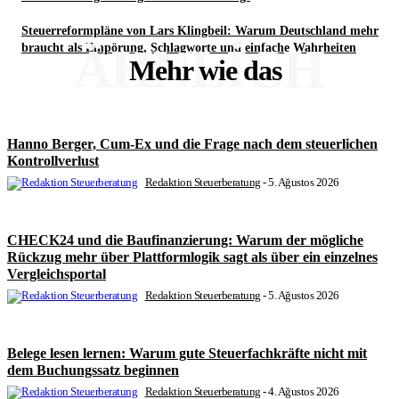
Steuerreformpläne von Lars Klingbeil: Warum Deutschland mehr
ÄHNLICH
braucht als Empörung, Schlagworte und einfache Wahrheiten
Mehr wie das
Hanno Berger, Cum-Ex und die Frage nach dem steuerlichen
Kontrollverlust
Redaktion Steuerberatung
-
5. Ağustos 2026
CHECK24 und die Baufinanzierung: Warum der mögliche
Rückzug mehr über Plattformlogik sagt als über ein einzelnes
Vergleichsportal
Redaktion Steuerberatung
-
5. Ağustos 2026
Belege lesen lernen: Warum gute Steuerfachkräfte nicht mit
dem Buchungssatz beginnen
Redaktion Steuerberatung
-
4. Ağustos 2026