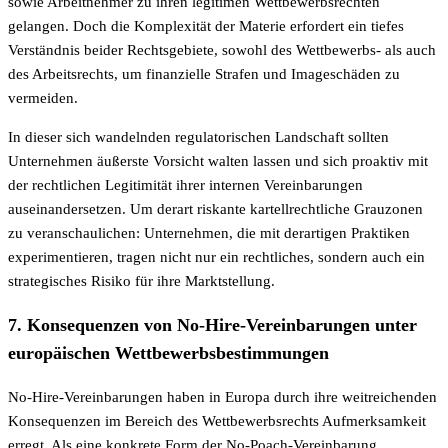
sowie Arbeitnehmer zu ihren legitimen Wettbewerbsrechten
gelangen. Doch die Komplexität der Materie erfordert ein tiefes
Verständnis beider Rechtsgebiete, sowohl des Wettbewerbs- als auch
des Arbeitsrechts, um finanzielle Strafen und Imageschäden zu
vermeiden.
In dieser sich wandelnden regulatorischen Landschaft sollten
Unternehmen äußerste Vorsicht walten lassen und sich proaktiv mit
der rechtlichen Legitimität ihrer internen Vereinbarungen
auseinandersetzen. Um derart riskante kartellrechtliche Grauzonen
zu veranschaulichen: Unternehmen, die mit derartigen Praktiken
experimentieren, tragen nicht nur ein rechtliches, sondern auch ein
strategisches Risiko für ihre Marktstellung.
7. Konsequenzen von No-Hire-Vereinbarungen unter
europäischen Wettbewerbsbestimmungen
No-Hire-Vereinbarungen haben in Europa durch ihre weitreichenden
Konsequenzen im Bereich des Wettbewerbsrechts Aufmerksamkeit
erregt. Als eine konkrete Form der No-Poach-Vereinbarung