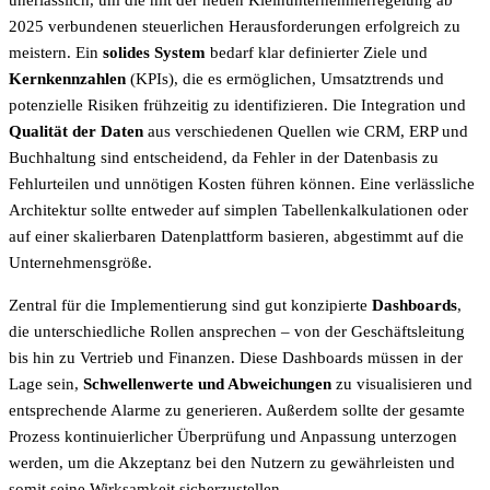
unerlässlich, um die mit der neuen Kleinunternehmerregelung ab
2025 verbundenen steuerlichen Herausforderungen erfolgreich zu
meistern. Ein
solides System
bedarf klar definierter Ziele und
Kernkennzahlen
(KPIs), die es ermöglichen, Umsatztrends und
potenzielle Risiken frühzeitig zu identifizieren. Die Integration und
Qualität der Daten
aus verschiedenen Quellen wie CRM, ERP und
Buchhaltung sind entscheidend, da Fehler in der Datenbasis zu
Fehlurteilen und unnötigen Kosten führen können. Eine verlässliche
Architektur sollte entweder auf simplen Tabellenkalkulationen oder
auf einer skalierbaren Datenplattform basieren, abgestimmt auf die
Unternehmensgröße.
Zentral für die Implementierung sind gut konzipierte
Dashboards
,
die unterschiedliche Rollen ansprechen – von der Geschäftsleitung
bis hin zu Vertrieb und Finanzen. Diese Dashboards müssen in der
Lage sein,
Schwellenwerte und Abweichungen
zu visualisieren und
entsprechende Alarme zu generieren. Außerdem sollte der gesamte
Prozess kontinuierlicher Überprüfung und Anpassung unterzogen
werden, um die Akzeptanz bei den Nutzern zu gewährleisten und
somit seine Wirksamkeit sicherzustellen.