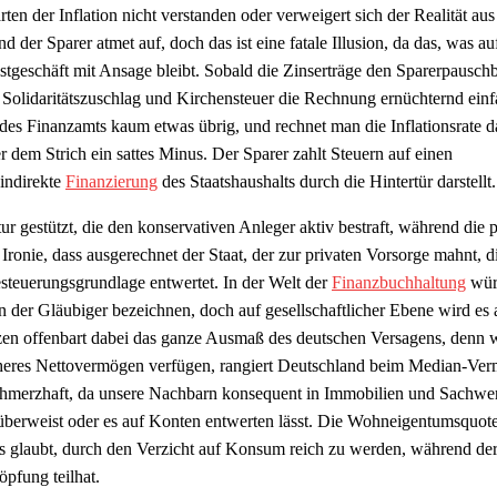
rten der Inflation nicht verstanden oder verweigert sich der Realität aus
der Sparer atmet auf, doch das ist eine fatale Illusion, da das, was a
stgeschäft mit Ansage bleibt. Sobald die Zinserträge den Sparerpausch
, Solidaritätszuschlag und Kirchensteuer die Rechnung ernüchternd ein
des Finanzamts kaum etwas übrig, und rechnet man die Inflationsrate 
er dem Strich ein sattes Minus. Der Sparer zahlt Steuern auf einen
 indirekte
Finanzierung
des Staatshaushalts durch die Hintertür darstellt
ur gestützt, die den konservativen Anleger aktiv bestraft, während die p
e Ironie, dass ausgerechnet der Staat, der zur privaten Vorsorge mahnt, d
esteuerungsgrundlage entwertet. In der Welt der
Finanzbuchhaltung
wür
n der Gläubiger bezeichnen, doch auf gesellschaftlicher Ebene wird es 
zen offenbart dabei das ganze Ausmaß des deutschen Versagens, denn
h höheres Nettovermögen verfügen, rangiert Deutschland beim Median-Ve
 schmerzhaft, da unsere Nachbarn konsequent in Immobilien und Sachwe
 überweist oder es auf Konten entwerten lässt. Die Wohneigentumsquote
das glaubt, durch den Verzicht auf Konsum reich zu werden, während de
öpfung teilhat.