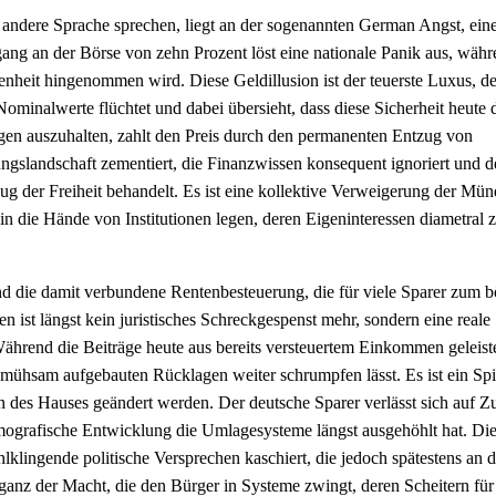
e andere Sprache sprechen, liegt an der sogenannten German Angst, eine
ang an der Börse von zehn Prozent löst eine nationale Panik aus, währ
senheit hingenommen wird. Diese Geldillusion ist der teuerste Luxus, de
 Nominalwerte flüchtet und dabei übersieht, dass diese Sicherheit heute 
ungen auszuhalten, zahlt den Preis durch den permanenten Entzug von
ngslandschaft zementiert, die Finanzwissen konsequent ignoriert und d
g der Freiheit behandelt. Es ist eine kollektive Verweigerung der Münd
 in die Hände von Institutionen legen, deren Eigeninteressen diametral 
nd die damit verbundene Rentenbesteuerung, die für viele Sparer zum 
st längst kein juristisches Schreckgespenst mehr, sondern eine reale
hrend die Beiträge heute aus bereits versteuertem Einkommen geleist
 mühsam aufgebauten Rücklagen weiter schrumpfen lässt. Es ist ein Spi
 des Hauses geändert werden. Der deutsche Sparer verlässt sich auf Z
emografische Entwicklung die Umlagesysteme längst ausgehöhlt hat. Di
lingende politische Versprechen kaschiert, die jedoch spätestens an d
roganz der Macht, die den Bürger in Systeme zwingt, deren Scheitern für