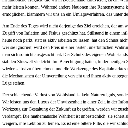
mehr leisten können. Während andere Nationen ihre Rentensysteme ka
ermöglichen, klammern wir uns an ein Umlageverfahren, das unter d
Am Ende des Tages wird nicht derjenige das Ziel erreichen, der am 
Zugriff von Inflation und Fiskus geschützt hat. Stillstand in einem in
heute noch parkt, statt es aktiv arbeiten zu lassen, hat den Schuss nic
wer sie ignoriert, wird den Preis in einer harten, unerbittlichen Wäh
man sich so nicht ausgesucht hat. Der Schutz des eigenen Wohlstands 
stabilen Zinswelt vielleicht ihre Berechtigung hatten, in der heutigen 
wieder selbst zu übernehmen und die Werkzeuge des Kapitalmarktes zu 
die Mechanismen der Umverteilung versteht und ihnen aktiv entgegenw
Lüge stehen.
Der schleichende Verlust von Wohlstand ist kein Naturereignis, sonder
Wir leisten uns den Luxus der Unwissenheit in einer Zeit, in der Infor
Werkzeug zur Gestaltung der Zukunft zu begreifen, werden wir zuse
verdampft. Die mathematische Wahrheit ist unbestechlich, sie schert si
weigern, ihre Lektion zu lernen. Es ist eine bittere Pille, die wir sc