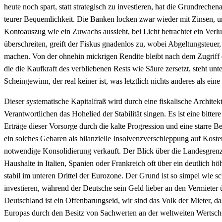
heute noch spart, statt strategisch zu investieren, hat die Grundrechena
teurer Bequemlichkeit. Die Banken locken zwar wieder mit Zinsen, und 
Kontoauszug wie ein Zuwachs aussieht, bei Licht betrachtet ein Verlu
überschreiten, greift der Fiskus gnadenlos zu, wobei Abgeltungsteuer
machen. Von der ohnehin mickrigen Rendite bleibt nach dem Zugriff 
die die Kaufkraft des verbliebenen Rests wie Säure zersetzt, steht unt
Scheingewinn, der real keiner ist, was letztlich nichts anderes als eine
Dieser systematische Kapitalfraß wird durch eine fiskalische Architekt
Verantwortlichen das Hohelied der Stabilität singen. Es ist eine bitter
Erträge dieser Vorsorge durch die kalte Progression und eine starre B
ein solches Gebaren als bilanzielle Insolvenzverschleppung auf Koste
notwendige Konsolidierung verkauft. Der Blick über die Landesgren
Haushalte in Italien, Spanien oder Frankreich oft über ein deutlic
stabil im unteren Drittel der Eurozone. Der Grund ist so simpel wie
investieren, während der Deutsche sein Geld lieber an den Vermieter
Deutschland ist ein Offenbarungseid, wir sind das Volk der Mieter, 
Europas durch den Besitz von Sachwerten an der weltweiten Wertsch