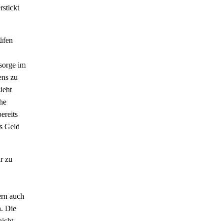
rstickt
rüfen
rsorge im
ens zu
ieht
che
ereits
as Geld
r zu
ern auch
n. Die
nicht