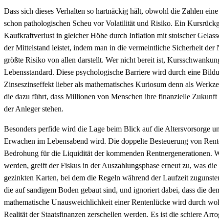
Dass sich dieses Verhalten so hartnäckig hält, obwohl die Zahlen ein
schon pathologischen Scheu vor Volatilität und Risiko. Ein Kursrückg
Kaufkraftverlust in gleicher Höhe durch Inflation mit stoischer Gelas
der Mittelstand leistet, indem man in die vermeintliche Sicherheit der
größte Risiko von allen darstellt. Wer nicht bereit ist, Kursschwank
Lebensstandard. Diese psychologische Barriere wird durch eine Bildu
Zinseszinseffekt lieber als mathematisches Kuriosum denn als Werkzeu
die dazu führt, dass Millionen von Menschen ihre finanzielle Zukunft
der Anleger stehen.
Besonders perfide wird die Lage beim Blick auf die Altersvorsorge u
Erwachen im Lebensabend wird. Die doppelte Besteuerung von Renten i
Bedrohung für die Liquidität der kommenden Rentnergenerationen. Wä
werden, greift der Fiskus in der Auszahlungsphase erneut zu, was die
gezinkten Karten, bei dem die Regeln während der Laufzeit zugunsten
die auf sandigem Boden gebaut sind, und ignoriert dabei, dass die d
mathematische Unausweichlichkeit einer Rentenlücke wird durch wohlk
Realität der Staatsfinanzen zerschellen werden. Es ist die schiere Ar