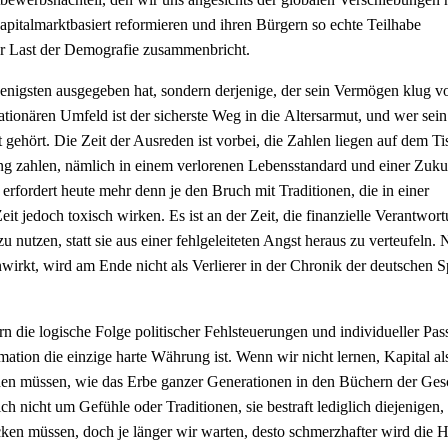
pitalmarktbasiert reformieren und ihren Bürgern so echte Teilhabe
er Last der Demografie zusammenbricht.
wenigsten ausgegeben hat, sondern derjenige, der sein Vermögen klug v
flationären Umfeld ist der sicherste Weg in die Altersarmut, und wer sei
ht gehört. Die Zeit der Ausreden ist vorbei, die Zahlen liegen auf dem T
rung zahlen, nämlich in einem verlorenen Lebensstandard und einer Zukun
erfordert heute mehr denn je den Bruch mit Traditionen, die in einer
Zeit jedoch toxisch wirken. Es ist an der Zeit, die finanzielle Verantwor
nutzen, statt sie aus einer fehlgeleiteten Angst heraus zu verteufeln.
irkt, wird am Ende nicht als Verlierer in der Chronik der deutschen S
n die logische Folge politischer Fehlsteuerungen und individueller Pass
mation die einzige harte Währung ist. Wenn wir nicht lernen, Kapital al
hen müssen, wie das Erbe ganzer Generationen in den Büchern der Ges
ch nicht um Gefühle oder Traditionen, sie bestraft lediglich diejenigen, 
hlucken müssen, doch je länger wir warten, desto schmerzhafter wird die 