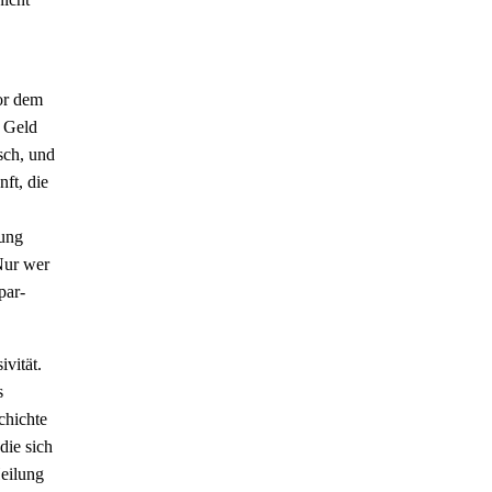
or dem
n Geld
isch, und
ft, die
tung
 Nur wer
par-
ivität.
s
chichte
die sich
Heilung