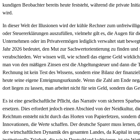
kundigen Beobachter bereits heute feststeht, während die private Init
wird.
In dieser Welt der Illusionen wird der kühle Rechner zum unfreiwillige
oder Steuererklärungen auszufüllen, vielmehr gilt es, die Augen für 
Unternehmen oder im Privatvermögen lediglich verwaltet statt bewegt 
Jahr 2026 bedeutet, den Mut zur Sachwertorientierung zu finden und 
verabschieden. Wer wissen will, wie schnell das eigene Geld wirklich
man von den mäßigen Zinsen erst die Abgeltungsteuer und dann die Te
Rechnung ist kein Test des Wissens, sondern eine Bilanz der finanziell
heute seine eigene Enteignungsurkunde. Wenn die Zahl am Ende negat
dort liegen zu lassen, man arbeitet nicht für sein Geld, sondern das G
Es ist eine gesellschaftliche Pflicht, das Narrativ vom sicheren Spa
ersetzen. Dies erfordert jedoch einen Abschied von der Neidkultur, d
Reichtum entsteht nicht durch das Horten von Papierfetzen, sondern
Innovationen, die Werte schaffen. Der deutsche Sparer muss lernen, da
der wirtschaftlichen Dynamik des gesamten Landes, da Kapital in unpr
institutionelle Trägheit, die wir in Deutschland kultivieren, ist ein 