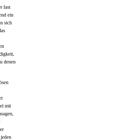
r fast
end ein
n sich
das
en
igkeit,
zu denen
bösen
et
el mit
usagen,
e
er
 jeden