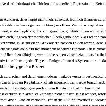
iative durch bürokratische Hürden und steuerliche Repression im Keim e
n Aufklärer, da es längst nicht mehr ausreicht, lediglich Bilanzen zu p
die Realität der Vermögensvernichtung zu öffnen. Wenn das Kapital im
wird, ist die langfristige Existenzgrundlage gefährdet, denn wahre Vo
sich endgültig von der moralischen Überlegenheit des klassischen Spar
 verbrennt, muss nur einen Blick auf die nackten Fakten werfen, denn z
uerungsrate ab, bleibt fast immer ein negatives Ergebnis. Diese einfa
en Überlebensfähigkeit, wer hier die Augen verschließt, unterschreibt b
iv ist, zahlt man jeden Tag eine Parkgebühr an das System, nur um d
eld arbeitet gegen den Besitzer.
rbuch zu brechen und durch eine moderne, risikobewusste Investmentkultu
ie den Erfolg am Kapitalmarkt oft als moralisch fragwürdig brandmarkt.
 durch die Beteiligung an produktivem Kapital, an Unternehmen und
ss er durch sein aktuelles Verhalten nicht nur sich selbst schadet, sond
oduktiven Kanälen versickert, statt in die Zukunft investiert zu werde
Wettbewerbsnachteil, den wir uns angesichts der globalen Verschiebungen 