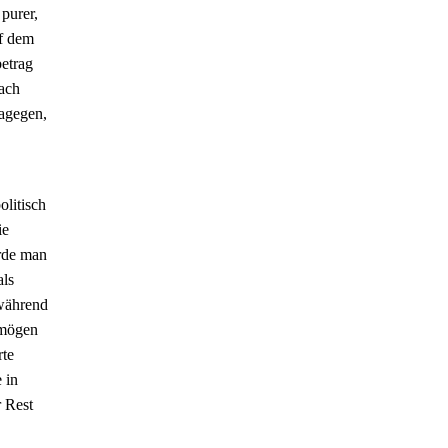
 purer,
uf dem
betrag
fach
dagegen,
.
olitisch
ie
de man
als
 während
rmögen
rte
 in
r Rest