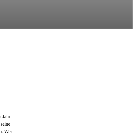
m Jahr
 seine
nn. Wer