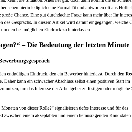
at, kennt die Situation: Alles lief gut, doch dann kommt die entscheid
 sehen hierin lediglich eine Formalität und antworten oft aus Höflich
e große Chance. Eine gut durchdachte Frage kann mehr über Ihr Intere
ten des Gesprächs. In diesem Artikel wird darauf eingegangen, welche
, um den bestmöglichen Eindruck zu hinterlassen.
gen?“ – Die Bedeutung der letzten Minute
n Bewerbungsgespräch
r den endgültigen Eindruck, den ein Bewerber hinterlässt. Durch den
Re
e. Daher kann ein schwacher Abschluss selbst einen positiven Start im
t zu nutzen, um das Interesse der Arbeitgeber zu festigen oder mögliche
Monaten von dieser Rolle?“ signalisieren tiefes Interesse und für das
ed zwischen einem akzeptablen und einem herausragenden Kandidaten