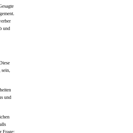
 Gesagte
agement.
werber
ab und
Diese
 sein,
heiten
us und
ichen
alls
r Frage: