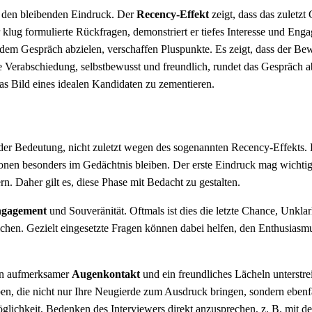
r den bleibenden Eindruck. Der
Recency-Effekt
zeigt, dass das zuletzt
klug formulierte Rückfragen, demonstriert er tiefes Interesse und Eng
 dem Gespräch abzielen, verschaffen Pluspunkte. Es zeigt, dass der Be
ste Verabschiedung, selbstbewusst und freundlich, rundet das Gespräch 
 das Bild eines idealen Kandidaten zu zementieren.
er Bedeutung, nicht zuletzt wegen des sogenannten Recency-Effekts. 
ionen besonders im Gedächtnis bleiben. Der erste Eindruck mag wichtig
n. Daher gilt es, diese Phase mit Bedacht zu gestalten.
gagement
und Souveränität. Oftmals ist dies die letzte Chance, Unklar
chen. Gezielt eingesetzte Fragen können dabei helfen, den Enthusiasm
ein aufmerksamer
Augenkontakt
und ein freundliches Lächeln unterstre
ben, die nicht nur Ihre Neugierde zum Ausdruck bringen, sondern ebenf
Möglichkeit, Bedenken des Interviewers direkt anzusprechen, z. B. mit de