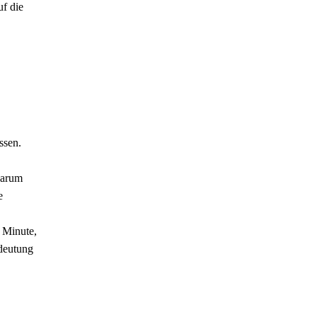
uf die
ssen.
warum
e
n Minute,
edeutung