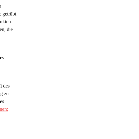
e
e getrübt
nkten.
en, die
 es
t des
eg zu
es
nen: