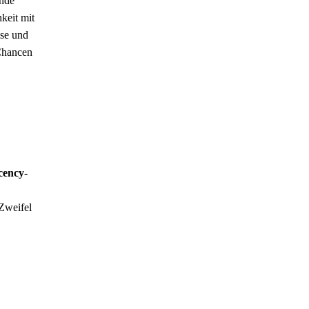
ende
keit mit
sse und
 Chancen
cency-
 Zweifel