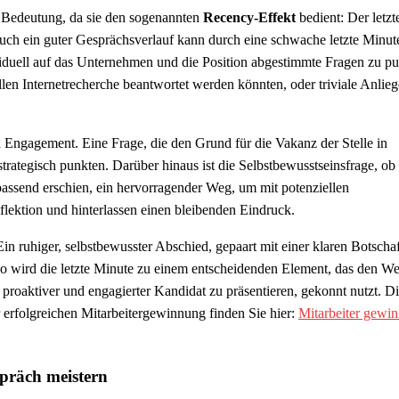
 Bedeutung, da sie den sogenannten
Recency-Effekt
bedient: Der letzt
Auch ein guter Gesprächsverlauf kann durch eine schwache letzte Minut
iduell auf das Unternehmen und die Position abgestimmte Fragen zu pu
llen Internetrecherche beantwortet werden könnten, oder triviale Anlieg
 Engagement. Eine Frage, die den Grund für die Vakanz der Stelle in
strategisch punkten. Darüber hinaus ist die Selbstbewusstseinsfrage, ob
ssend erschien, ein hervorragender Weg, um mit potenziellen
ektion und hinterlassen einen bleibenden Eindruck.
in ruhiger, selbstbewusster Abschied, gepaart mit einer klaren Botschaf
 So wird die letzte Minute zu einem entscheidenden Element, das den W
roaktiver und engagierter Kandidat zu präsentieren, gekonnt nutzt. Di
 erfolgreichen Mitarbeitergewinnung finden Sie hier:
Mitarbeiter gewin
präch meistern