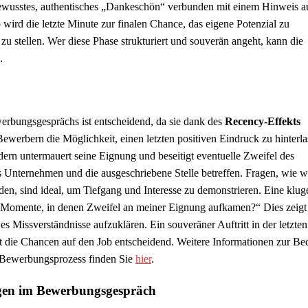
tbewusstes, authentisches „Dankeschön“ verbunden mit einem Hinweis a
 wird die letzte Minute zur finalen Chance, das eigene Potenzial zu
zu stellen. Wer diese Phase strukturiert und souverän angeht, kann die
.
erbungsgesprächs ist entscheidend, da sie dank des
Recency-Effekts
ewerbern die Möglichkeit, einen letzten positiven Eindruck zu hinterla
sondern untermauert seine Eignung und beseitigt eventuelle Zweifel des
das Unternehmen und die ausgeschriebene Stelle betreffen. Fragen, wie 
rden, sind ideal, um Tiefgang und Interesse zu demonstrieren. Eine klug
h Momente, in denen Zweifel an meiner Eignung aufkamen?“ Dies zeigt
es Missverständnisse aufzuklären. Ein souveräner Auftritt in der letzte
ht die Chancen auf den Job entscheidend. Weitere Informationen zur B
m Bewerbungsprozess finden Sie
hier
.
ragen im Bewerbungsgespräch