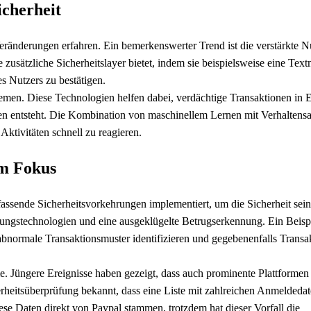
icherheit
Veränderungen erfahren. Ein bemerkenswerter Trend ist die verstärkte 
usätzliche Sicherheitslayer bietet, indem sie beispielsweise eine Text
s Nutzers zu bestätigen.
emen. Diese Technologien helfen dabei, verdächtige Transaktionen in E
n entsteht. Die Kombination von maschinellem Lernen mit Verhaltensa
ktivitäten schnell zu reagieren.
im Fokus
fassende Sicherheitsvorkehrungen implementiert, um die Sicherheit sein
ungstechnologien und eine ausgeklügelte Betrugserkennung. Ein Beispi
 abnormale Transaktionsmuster identifizieren und gegebenenfalls Transa
e. Jüngere Ereignisse haben gezeigt, dass auch prominente Plattformen
heitsüberprüfung bekannt, dass eine Liste mit zahlreichen Anmeldeda
ese Daten direkt von Paypal stammen, trotzdem hat dieser Vorfall die