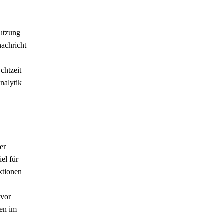
Nutzung
nachricht
chtzeit
nalytik
er
el für
ktionen
 vor
ten im