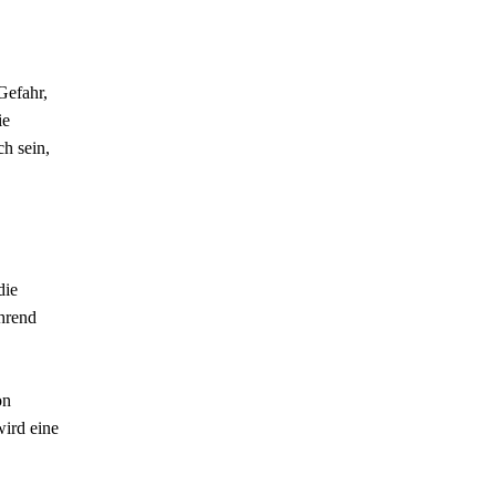
Gefahr,
ie
h sein,
die
ährend
on
ird eine