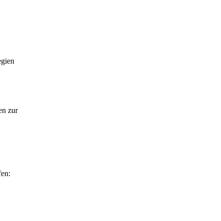
egien
en zur
fen: