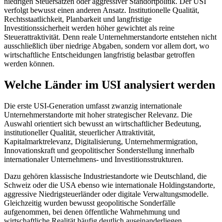
niedrigen Steuersätzen oder aggressiver Standortpolitik. Der USI
verfolgt bewusst einen anderen Ansatz. Institutionelle Qualität,
Rechtsstaatlichkeit, Planbarkeit und langfristige
Investitionssicherheit werden höher gewichtet als reine
Steuerattraktivität. Denn reale Unternehmerstandorte entstehen nicht
ausschließlich über niedrige Abgaben, sondern vor allem dort, wo
wirtschaftliche Entscheidungen langfristig belastbar getroffen
werden können.
Welche Länder im USI analysiert werden
Die erste USI-Generation umfasst zwanzig internationale
Unternehmerstandorte mit hoher strategischer Relevanz. Die
Auswahl orientiert sich bewusst an wirtschaftlicher Bedeutung,
institutioneller Qualität, steuerlicher Attraktivität,
Kapitalmarktrelevanz, Digitalisierung, Unternehmermigration,
Innovationskraft und geopolitischer Sonderstellung innerhalb
internationaler Unternehmens- und Investitionsstrukturen.
Dazu gehören klassische Industriestandorte wie Deutschland, die
Schweiz oder die USA ebenso wie internationale Holdingstandorte,
aggressive Niedrigsteuerländer oder digitale Verwaltungsmodelle.
Gleichzeitig wurden bewusst geopolitische Sonderfälle
aufgenommen, bei denen öffentliche Wahrnehmung und
wirtschaftliche Realität häufig deutlich auseinanderliegen.