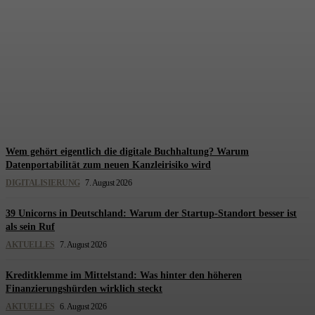
BFH stärkt den
Vorsteuerabzug: Warum
selbst Beratungskosten für
Schadensersatz abzugsfähig
sein können
Redaktion Steuerberatung
-
7. August 2026
Wem gehört eigentlich die digitale Buchhaltung? Warum
Datenportabilität zum neuen Kanzleirisiko wird
DIGITALISIERUNG
7. August 2026
39 Unicorns in Deutschland: Warum der Startup-Standort besser ist
als sein Ruf
AKTUELLES
7. August 2026
Kreditklemme im Mittelstand: Was hinter den höheren
Finanzierungshürden wirklich steckt
AKTUELLES
6. August 2026