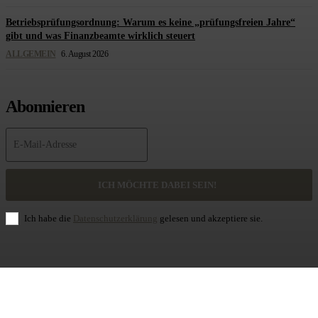
Betriebsprüfungsordnung: Warum es keine „prüfungsfreien Jahre“
gibt und was Finanzbeamte wirklich steuert
ALLGEMEIN
6. August 2026
Abonnieren
ICH MÖCHTE DABEI SEIN!
Ich habe die
Datenschutzerklärung
gelesen und akzeptiere sie.