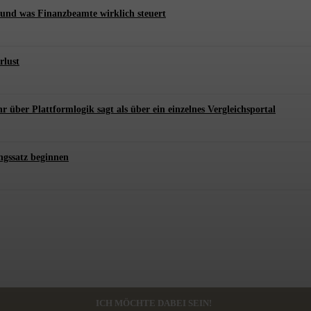
und was Finanzbeamte wirklich steuert
rlust
er Plattformlogik sagt als über ein einzelnes Vergleichsportal
ngssatz beginnen
ICH MÖCHTE DABEI SEIN!