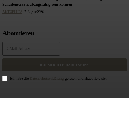
Schadensersatz abzugsfähig sein können
AKTUELLES
7. August 2026
Abonnieren
ICH MÖCHTE DABEI SEIN!
Ich habe die
Datenschutzerklärung
gelesen und akzeptiere sie.