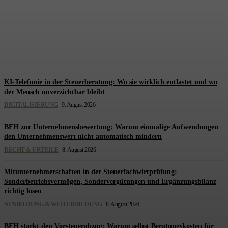
Was der Migrant Founders
Monitor 2025 wirklich belegt
und was nicht
Redaktion Steuerberatung
-
9. August 2026
KI-Telefonie in der Steuerberatung: Wo sie wirklich entlastet und wo
der Mensch unverzichtbar bleibt
DIGITALISIERUNG
9. August 2026
BFH zur Unternehmensbewertung: Warum einmalige Aufwendungen
den Unternehmenswert nicht automatisch mindern
RECHT & URTEILE
8. August 2026
Mitunternehmerschaften in der Steuerfachwirtprüfung:
Sonderbetriebsvermögen, Sondervergütungen und Ergänzungsbilanz
richtig lösen
AUSBILDUNG & WEITERBILDUNG
8. August 2026
BFH stärkt den Vorsteuerabzug: Warum selbst Beratungskosten für