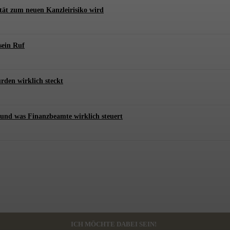
tät zum neuen Kanzleirisiko wird
sein Ruf
rden wirklich steckt
und was Finanzbeamte wirklich steuert
ICH MÖCHTE DABEI SEIN!