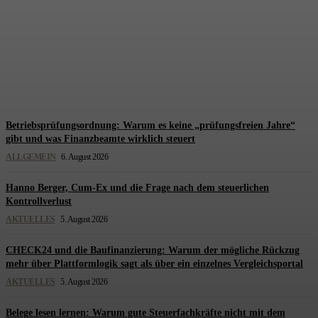
Was hinter den höheren
Finanzierungshürden wirklich
steckt
Redaktion Steuerberatung
-
6. August 2026
Betriebsprüfungsordnung: Warum es keine „prüfungsfreien Jahre“
gibt und was Finanzbeamte wirklich steuert
ALLGEMEIN
6. August 2026
Hanno Berger, Cum-Ex und die Frage nach dem steuerlichen
Kontrollverlust
AKTUELLES
5. August 2026
CHECK24 und die Baufinanzierung: Warum der mögliche Rückzug
mehr über Plattformlogik sagt als über ein einzelnes Vergleichsportal
AKTUELLES
5. August 2026
Belege lesen lernen: Warum gute Steuerfachkräfte nicht mit dem