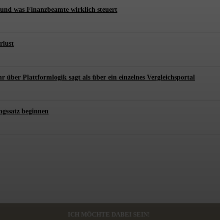
und was Finanzbeamte wirklich steuert
rlust
er Plattformlogik sagt als über ein einzelnes Vergleichsportal
ngssatz beginnen
ICH MÖCHTE DABEI SEIN!